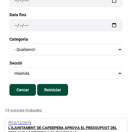
Data fins
Categoria
Secció
15 noticies trobades
Llistat de notícies
calendar_today
10/12/2019
L’AJUNTAMENT DE CAPDEPERA APROVA EL PRESSUPOST DEL