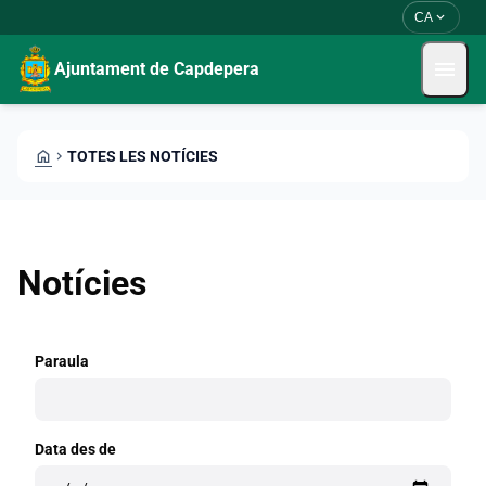
Vés al contingut
Saltar al contingut
expand_more
CA
menu
Ajuntament de Capdepera
HOME
CHEVRON_RIGHT
TOTES LES NOTÍCIES
Notícies
Paraula
Data des de