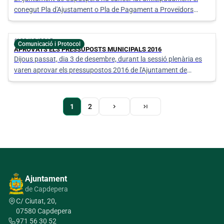
conegut Pla d'Ajustament o Pla de Pagament a Proveïdors
aprovat el passat 30 de març de 2012 per un valor de
6.758.950,67€, i que estava autoritzat fins l'any 2022.
calendar_today
09/12/2015
Comunicació i Protocol
APROVATS ELS PRESSUPOSTS MUNICIPALS 2016
Dijous passat, dia 3 de desembre, durant la sessió plenària es
varen aprovar els pressupostos 2016 de l'Ajuntament de
Capdepera.
Pàgina
Pàgina
Última
1
Page
2
chevron_right
last_page
actual
següent
pàgina
Paginació
Ajuntament
de Capdepera
C/ Ciutat, 20,
07580 Capdepera
971 56 30 52