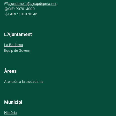
ajuntament@ajcapdepera.net
CIF:
P0701400D
FACE:
L01070146
L'Ajuntament
La Batlessa
Equip de Govern
Àrees
Atención a la ciudadania
Municipi
Història