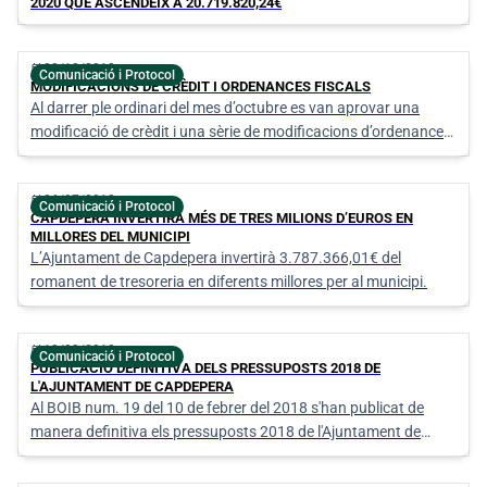
2020 QUE ASCENDEIX A 20.719.820,24€
calendar_today
08/10/2018
Comunicació i Protocol
MODIFICACIONS DE CRÈDIT I ORDENANCES FISCALS
Al darrer ple ordinari del mes d’octubre es van aprovar una
modificació de crèdit i una sèrie de modificacions d’ordenances
fiscals existents.
calendar_today
06/07/2018
Comunicació i Protocol
CAPDEPERA INVERTIRÀ MÉS DE TRES MILIONS D’EUROS EN
MILLORES DEL MUNICIPI
L’Ajuntament de Capdepera invertirà 3.787.366,01€ del
romanent de tresoreria en diferents millores per al municipi.
calendar_today
12/02/2018
Comunicació i Protocol
PUBLICACIÓ DEFINITIVA DELS PRESSUPOSTS 2018 DE
L'AJUNTAMENT DE CAPDEPERA
Al BOIB num. 19 del 10 de febrer del 2018 s'han publicat de
manera definitiva els pressuposts 2018 de l'Ajuntament de
Capdepera.