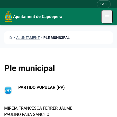
Vés al contingut
Saltar al contingut
expand_more
CA
menu
Ajuntament de Capdepera
HOME
CHEVRON_RIGHT
AJUNTAMENT
CHEVRON_RIGHT
PLE MUNICIPAL
Ple municipal
PARTIDO POPULAR (PP)
MIREIA FRANCESCA FERRER JAUME
PAULINO FABA SANCHO