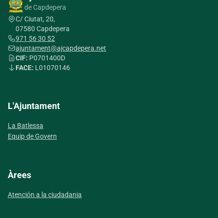
de Capdepera
C/ Ciutat, 20,
07580 Capdepera
971 56 30 52
ajuntament@ajcapdepera.net
CIF:
P0701400D
FACE:
L01070146
L'Ajuntament
La Batlessa
Equip de Govern
Àrees
Atención a la ciudadania