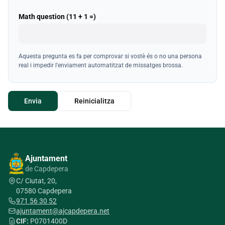
Math question (11 + 1 =)
Aquesta pregunta es fa per comprovar si vostè és o no una persona
real i impedir l'enviament automatitzat de missatges brossa.
Ajuntament
de Capdepera
C/ Ciutat, 20,
07580 Capdepera
971 56 30 52
ajuntament@ajcapdepera.net
CIF:
P0701400D