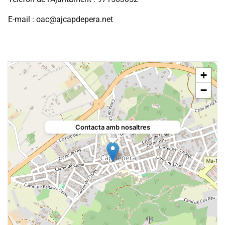
E-mail : oac@ajcapdepera.net
+
−
Contacta amb nosaltres