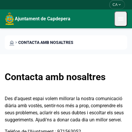
Vés al contingut
Saltar al contingut
expand_more
CA
menu
Ajuntament de Capdepera
HOME
CHEVRON_RIGHT
CONTACTA AMB NOSALTRES
Contacta amb nosaltres
Des d'aquest espai volem millorar la nostra comunicació
diària amb vostès, sentir-nos més a prop, comprendre els
seus problemes, aclarir els seus dubtes i escoltar els seus
suggeriments. Ajudi'ns a donar cada dia un millor servei.
Telèfon de l'Ajuntament : 971563052