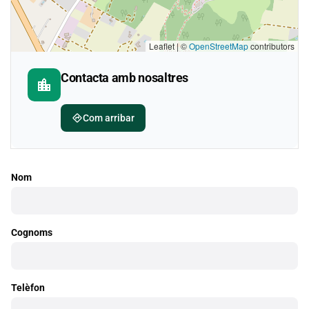
Leaflet | ©
OpenStreetMap
contributors
Contacta amb nosaltres
location_city
directions
Com arribar
Nom
Cognoms
Telèfon