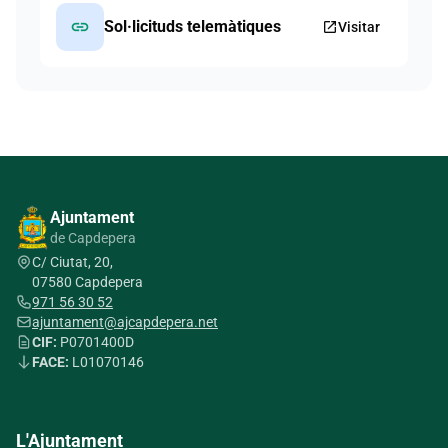
link
Sol·licituds telemàtiques
open_in_new
Visitar
Ajuntament
de Capdepera
C/ Ciutat, 20,
07580 Capdepera
971 56 30 52
ajuntament@ajcapdepera.net
CIF:
P0701400D
FACE:
L01070146
L'Ajuntament