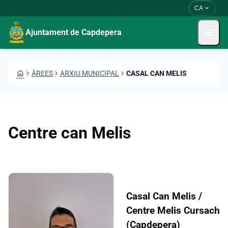
Vés al contingut
Saltar al contingut
expand_more
CA
menu
Ajuntament de Capdepera
HOME
CHEVRON_RIGHT
ÀREES
CHEVRON_RIGHT
ARXIU MUNICIPAL
CHEVRON_RIGHT
CASAL CAN MELIS
Centre can Melis
Casal Can Melis /
Centre Melis Cursach
(Capdepera)