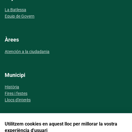
La Batlessa
Equip de Govern
Àrees
Atención a la ciudadania
Municipi
Història
Fires i festes
Llocs d'interès
Utilitzem cookies en aquest lloc per millorar la vostra
Segueix-nos a les xarxes socials
experiència d'usuari