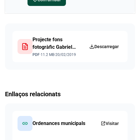
Documents
Projecte fons
fotogràfic Gabriel
Descarregar
Flaquer - Fundació
PDF
·
11.2 MB
·
20/02/2019
Vicente Ferrer
Enllaços relacionats
link
Ordenances municipals
open_in_new
Visitar