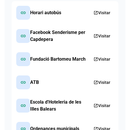
link
Horari autobús
open_in_new
Visitar
Facebook Senderisme per
link
open_in_new
Visitar
Capdepera
link
Fundació Bartomeu March
open_in_new
Visitar
link
ATB
open_in_new
Visitar
Escola d'Hoteleria de les
link
open_in_new
Visitar
Illes Balears
link
Ordenances municipals
open_in_new
Visitar