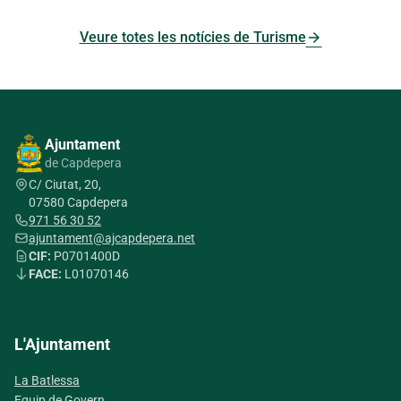
arrow_forward
Veure totes les notícies de Turisme
Ajuntament
de Capdepera
C/ Ciutat, 20,
07580 Capdepera
971 56 30 52
ajuntament@ajcapdepera.net
CIF:
P0701400D
FACE:
L01070146
L'Ajuntament
La Batlessa
Equip de Govern