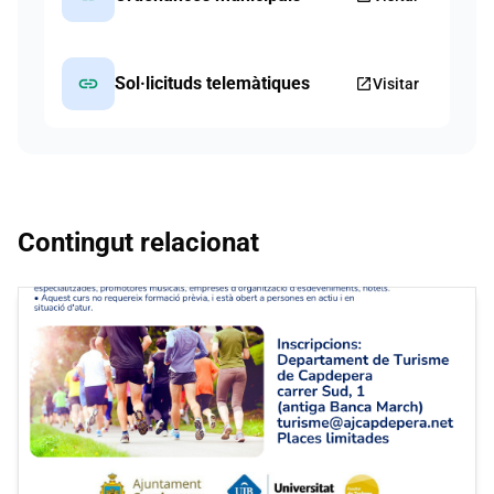
link
Sol·licituds telemàtiques
open_in_new
Visitar
Contingut relacionat