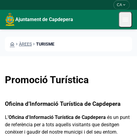
Vés al contingut
Saltar al contingut
expand_more
CA
menu
Ajuntament de Capdepera
HOME
CHEVRON_RIGHT
ÀREES
CHEVRON_RIGHT
TURISME
Promoció Turística
Oficina d’Informació Turística de Capdepera
L’
Oficina d’Informació Turística de Capdepera
és un punt
de referència per a tots aquells visitants que desitgen
conèixer i gaudir del nostre municipi i del seu entorn.