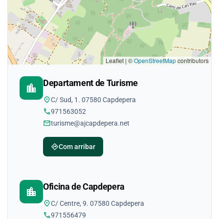
Leaflet | ©
OpenStreetMap
contributors
Departament de Turisme
location_city
location_on
C/ Sud, 1. 07580 Capdepera
phone
971563052
mail
turisme@ajcapdepera.net
directions
Com arribar
Oficina de Capdepera
location_city
location_on
C/ Centre, 9. 07580 Capdepera
phone
971556479