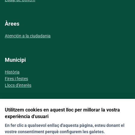
Àrees
Atención a la ciudadania
Municipi
Història
Fires i festes
Llocs d'interès
Utilitzem cookies en aquest lloc per millorar la vostra
Segueix-nos a les xarxes socials
experiència d'usuari
En fer clic a qualsevol enllaç d'aquesta pàgina, esteu donant el
vostre consentiment perquè configurem les galetes.