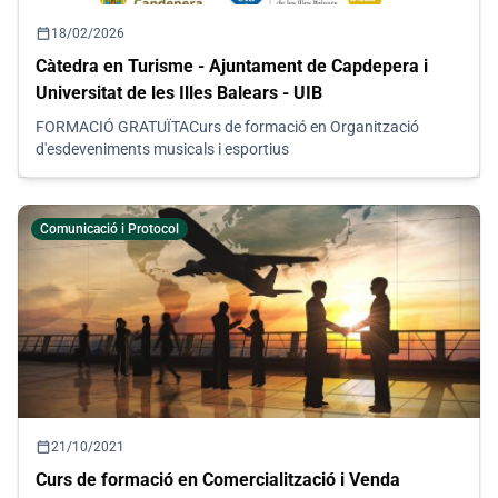
calendar_today
18/02/2026
Càtedra en Turisme - Ajuntament de Capdepera i
Universitat de les Illes Balears - UIB
FORMACIÓ GRATUÏTACurs de formació en Organització
d'esdeveniments musicals i esportius
Comunicació i Protocol
calendar_today
21/10/2021
Curs de formació en Comercialització i Venda