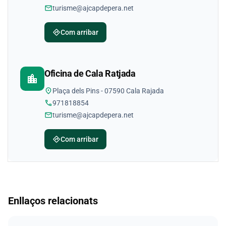
mail
turisme@ajcapdepera.net
directions
Com arribar
Oficina de Cala Ratjada
location_city
location_on
Plaça dels Pins - 07590 Cala Rajada
phone
971818854
mail
turisme@ajcapdepera.net
directions
Com arribar
Enllaços relacionats