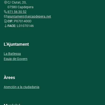
C/ Ciutat, 20,
07580 Capdepera
971 56 30 52
ajuntament@ajcapdepera.net
CIF:
P0701400D
FACE:
L01070146
L'Ajuntament
La Batlessa
Equip de Govern
Àrees
Atención a la ciudadania