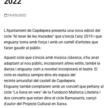
2022
calendar_today
19/05/2022
L'Ajuntament de Capdepera presenta una nova edició del
cicle "Al recer de les murades" que s'inicià l'any 2019 i que
enguany torna amb força i amb un cartell d'artistes que
faran gaudir al públic.
Aquest cicle que s'inicià amb música clàssica, s'ha anat
adaptant al nou públic, incorporant altres estils, també la
dansa i enguany com a novetat incorporarà el teatre. El
cicle es realitza sempre dins els espais del
recinte amurallat del castell de Capdepera.
Enguany també comptarem amb un concert que pertany al
cicle "La lluna en vers" de la Fundació Mallorca Literària i
dos concerts que estan dins el cicle Barnasants, cançó
d'autor del Projecte Cultural en Xarxa.