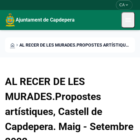
Skip to main content
Saltar al contingut
expand_more
CA
menu
Ajuntament de Capdepera
HOME
CHEVRON_RIGHT
AL RECER DE LES MURADES.PROPOSTES ARTÍSTIQUES, CASTELL DE CAPDEPERA. MAIG - SETEMBRE 2022
AL RECER DE LES
MURADES.Propostes
artístiques, Castell de
Capdepera. Maig - Setembre