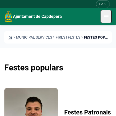
Skip to main content
Saltar al contingut
expand_more
CA
menu
Ajuntament de Capdepera
HOME
CHEVRON_RIGHT
MUNICIPAL SERVICES
CHEVRON_RIGHT
FIRES I FESTES
CHEVRON_RIGHT
FESTES POPULARS
Festes populars
Festes Patronals