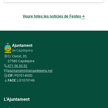
arrow_forward
Veure totes les notícies de Festes
Ajuntament
de Capdepera
C/ Ciutat, 20,
07580 Capdepera
971 56 30 52
ajuntament@ajcapdepera.net
CIF:
P0701400D
FACE:
L01070146
L'Ajuntament