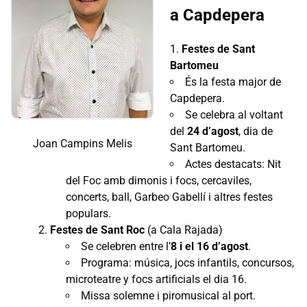
a Capdepera
Festes de Sant
Bartomeu
És la festa major de
Capdepera.
Se celebra al voltant
del
24 d’agost
, dia de
Joan Campins Melis
Sant Bartomeu.
Actes destacats: Nit
del Foc amb dimonis i focs, cercaviles,
concerts, ball, Garbeo Gabellí i altres festes
populars.
Festes de Sant Roc
(a Cala Rajada)
Se celebren entre l’
8 i el 16 d’agost
.
Programa: música, jocs infantils, concursos,
microteatre y focs artificials el dia 16.
Missa solemne i piromusical al port.