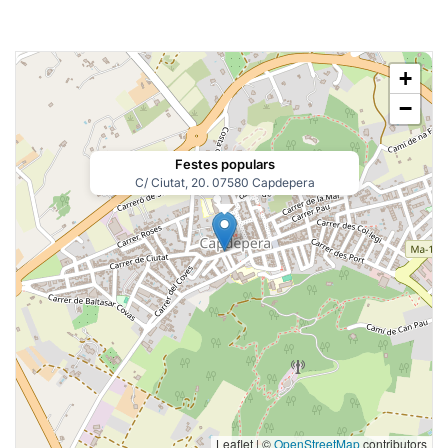
+
−
Festes populars
C/ Ciutat, 20. 07580 Capdepera
Leaflet | ©
OpenStreetMap
contributors