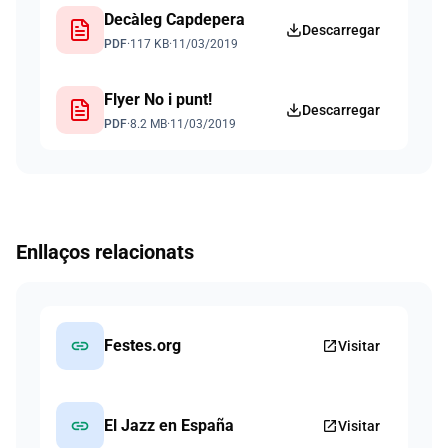
Decàleg Capdepera
Descarregar
PDF
·
117 KB
·
11/03/2019
Flyer No i punt!
Descarregar
PDF
·
8.2 MB
·
11/03/2019
Enllaços relacionats
link
Festes.org
open_in_new
Visitar
link
El Jazz en España
open_in_new
Visitar