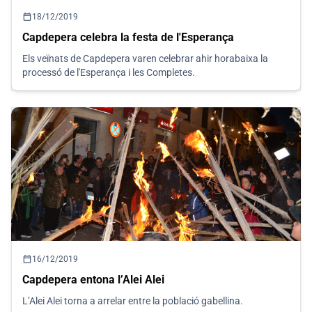
calendar_today
18/12/2019
Capdepera celebra la festa de l'Esperança
Els veïnats de Capdepera varen celebrar ahir horabaixa la
processó de l'Esperança i les Completes.
calendar_today
16/12/2019
Capdepera entona l’Alei Alei
L’Alei Alei torna a arrelar entre la població gabellina.