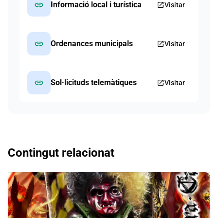
link
Informació local i turística
open_in_new
Visitar
link
Ordenances municipals
open_in_new
Visitar
link
Sol·licituds telemàtiques
open_in_new
Visitar
Contingut relacionat