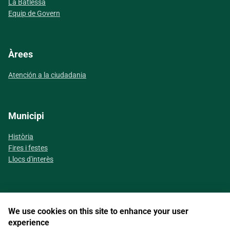
La Batlessa
Equip de Govern
Àrees
Atención a la ciudadania
Municipi
Història
Fires i festes
Llocs d'interès
We use cookies on this site to enhance your user
Segueix-nos a les xarxes socials
experience