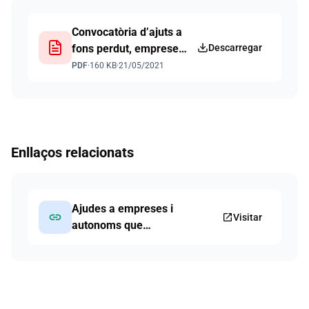
Documents
Convocatòria d’ajuts a
fons perdut, empreses
Descarregar
que desenvolupen
PDF
·
160 KB
·
21/05/2021
l’activitat econòmica a
Capdepera
Enllaços relacionats
Ajudes a empreses i
link
open_in_new
Visitar
autonoms que
desenvolupen la seva
activitat en el municipi de
Capdepera