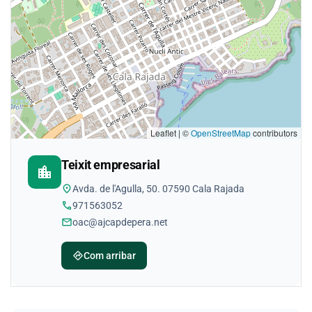
Leaflet | ©
OpenStreetMap
contributors
Teixit empresarial
location_city
location_on
Avda. de l'Agulla, 50. 07590 Cala Rajada
phone
971563052
mail
oac@ajcapdepera.net
directions
Com arribar