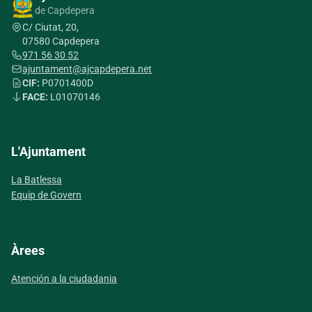
de Capdepera
C/ Ciutat, 20,
07580 Capdepera
971 56 30 52
ajuntament@ajcapdepera.net
CIF:
P0701400D
FACE:
L01070146
L'Ajuntament
La Batlessa
Equip de Govern
Àrees
Atención a la ciudadania