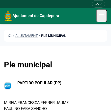
Skip to main content
Saltar al contingut
expand_more
CA
menu
Ajuntament de Capdepera
HOME
CHEVRON_RIGHT
AJUNTAMENT
CHEVRON_RIGHT
PLE MUNICIPAL
Ple municipal
PARTIDO POPULAR (PP)
MIREIA FRANCESCA FERRER JAUME
PAULINO FABA SANCHO