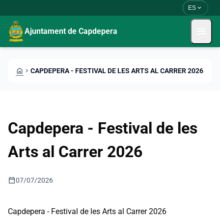
Pasar al contenido principal
Saltar al contingut
expand_more
ES
menu
Ajuntament de Capdepera
HOME
CHEVRON_RIGHT
CAPDEPERA - FESTIVAL DE LES ARTS AL CARRER 2026
Capdepera - Festival de les
Arts al Carrer 2026
calendar_today
07/07/2026
Capdepera - Festival de les Arts al Carrer 2026