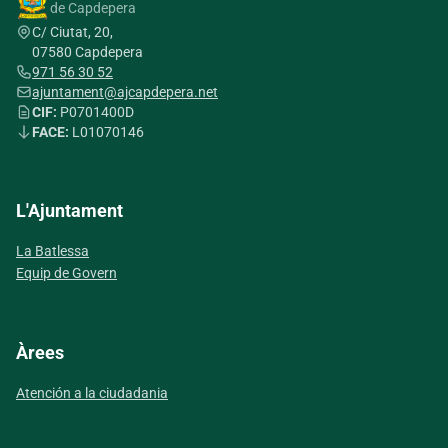
de Capdepera
C/ Ciutat, 20,
07580 Capdepera
971 56 30 52
ajuntament@ajcapdepera.net
CIF:
P0701400D
FACE:
L01070146
L'Ajuntament
La Batlessa
Equip de Govern
Àrees
Atención a la ciudadania