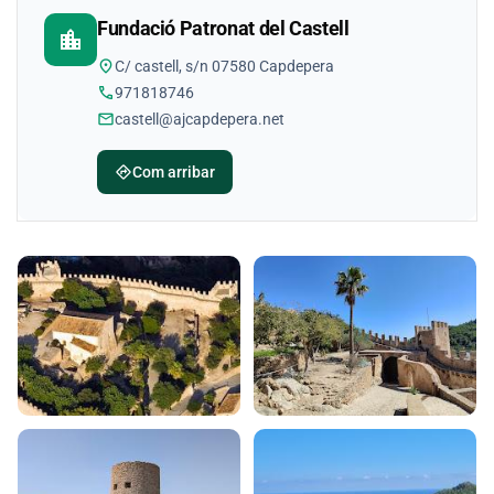
Fundació Patronat del Castell
location_city
location_on
C/ castell, s/n 07580 Capdepera
phone
971818746
mail
castell@ajcapdepera.net
directions
Com arribar
Galeria d'imatges