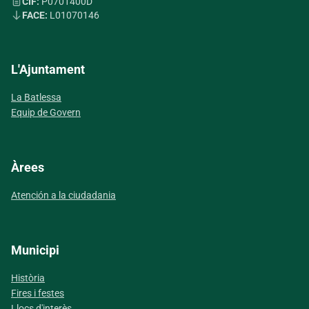
CIF:
P0701400D
FACE:
L01070146
L'Ajuntament
La Batlessa
Equip de Govern
Àrees
Atención a la ciudadania
Municipi
Història
Fires i festes
Llocs d'interès