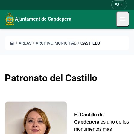
Pasar al contenido principal
Saltar al contingut
expand_more
ES
menu
Ajuntament de Capdepera
HOME
CHEVRON_RIGHT
ÁREAS
CHEVRON_RIGHT
ARCHIVO MUNICIPAL
CHEVRON_RIGHT
CASTILLO
Patronato del Castillo
El
Castillo de
Capdepera
es uno de los
monumentos más