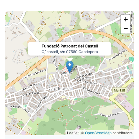
+
−
Fundació Patronat del Castell
C/ castell, s/n 07580 Capdepera
Leaflet | ©
OpenStreetMap
contributors