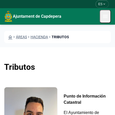
Pasar al contenido principal
Saltar al contingut
expand_more
ES
menu
Ajuntament de Capdepera
HOME
CHEVRON_RIGHT
ÁREAS
CHEVRON_RIGHT
HACIENDA
CHEVRON_RIGHT
TRIBUTOS
Tributos
Punto de Información
Catastral
El Ayuntamiento de