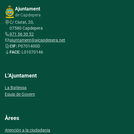
Ajuntament
de Capdepera
C/ Ciutat, 20,
07580 Capdepera
971 56 30 52
ajuntament@ajcapdepera.net
CIF:
P0701400D
FACE:
L01070146
L'Ajuntament
La Batlessa
Equip de Govern
Àrees
Atención a la ciudadania