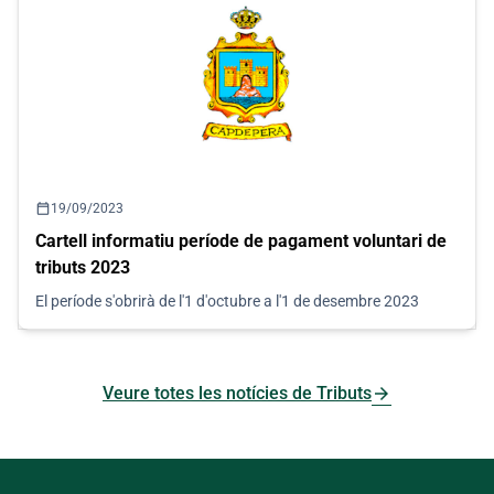
calendar_today
19/09/2023
Cartell informatiu període de pagament voluntari de
tributs 2023
El període s'obrirà de l'1 d'octubre a l'1 de desembre 2023
arrow_forward
Veure totes les notícies de Tributs