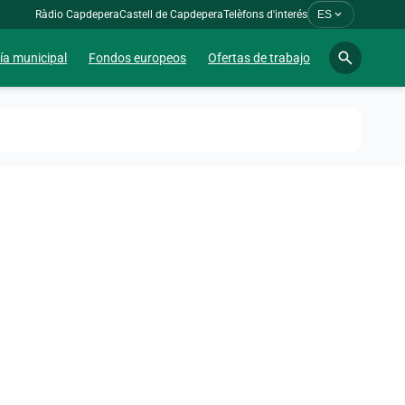
expand_more
Ràdio Capdepera
Castell de Capdepera
Telèfons d'interés
ES
search
ía municipal
Fondos europeos
Ofertas de trabajo