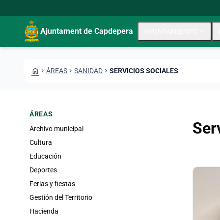
Pasar al contenido principal
Saltar al contingut
Ajuntament de Capdepera
AYUNTAMIENTO
expand_more
HOME
CHEVRON_RIGHT
ÁREAS
CHEVRON_RIGHT
SANIDAD
CHEVRON_RIGHT
SERVICIOS SOCIALES
ÁREAS
Ser
Archivo municipal
Cultura
Educación
Deportes
Ferias y fiestas
Gestión del Territorio
Hacienda