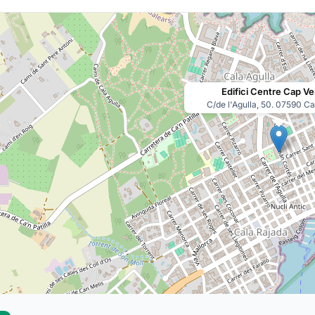
Edifici Centre Cap Ve
C/de l'Agulla, 50. 07590 Ca