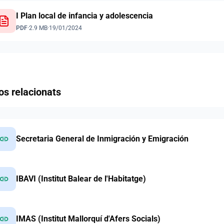
I Plan local de infancia y adolescencia
PDF
·
2.9 MB
·
19/01/2024
os relacionats
link
Secretaria General de Inmigración y Emigración
link
IBAVI (Institut Balear de l'Habitatge)
link
IMAS (Institut Mallorquí d'Afers Socials)