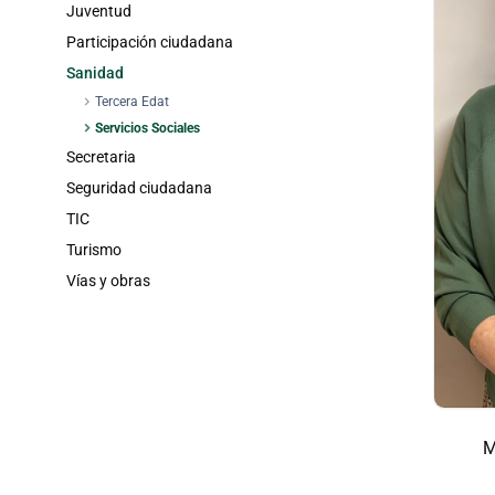
Juventud
Participación ciudadana
Sanidad
chevron_right
Tercera Edat
chevron_right
Servicios Sociales
Secretaria
Seguridad ciudadana
TIC
Turismo
Vías y obras
M