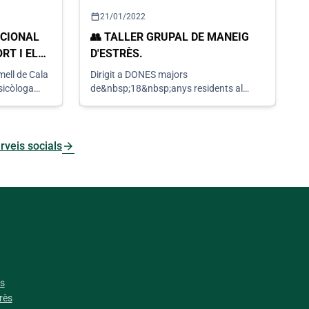
calendar_today
21/01/2022
CIONAL
👥 TALLER GRUPAL DE MANEIG
RT I EL
D'ESTRÈS.
rmell de Cala
Dirigit a DONES majors
psicòloga
de&nbsp;18&nbsp;anys residents al
municipi de Capdepera. Inici&nbsp;3 de
FEBRER, 9 sessions
arrow_forward
rveis socials
es
rès