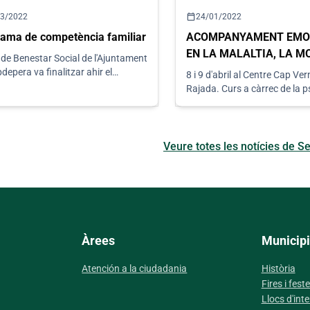
calendar_today
03/2022
24/01/2022
ama de competència familiar
ACOMPANYAMENT EMO
EN LA MALALTIA, LA MO
 de Benestar Social de l'Ajuntament
DOL
depera va finalitzar ahir el
8 i 9 d'abril al Centre Cap Ve
ma de competència familiar que
Rajada. Curs a càrrec de la 
uit a terme amb la col·labo
especialista en mort i dol, Bel
Ferrer&nbsp;Juan.
Veure totes les notícies de Se
Àrees
Municipi
Atención a la ciudadania
Història
Fires i fest
Llocs d'inte