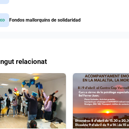
link
Fondos mallorquíns de solidaridad
ngut relacionat