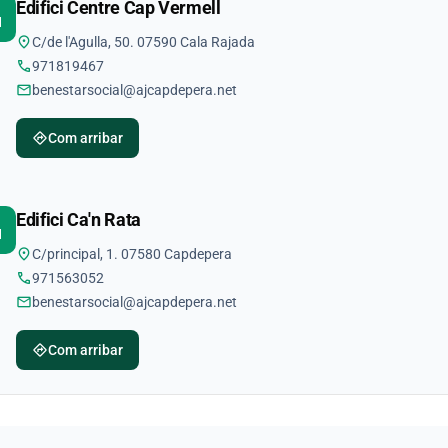
Edifici Centre Cap Vermell
ity
location_on
C/de l'Agulla, 50. 07590 Cala Rajada
phone
971819467
mail
benestarsocial@ajcapdepera.net
directions
Com arribar
Edifici Ca'n Rata
ity
location_on
C/principal, 1. 07580 Capdepera
phone
971563052
mail
benestarsocial@ajcapdepera.net
directions
Com arribar
ments