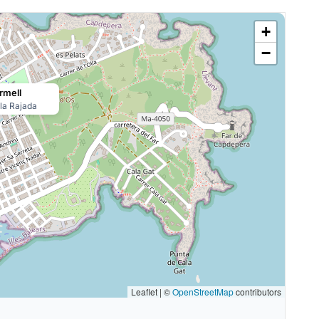
+
−
rmell
la Rajada
Leaflet | ©
OpenStreetMap
contributors