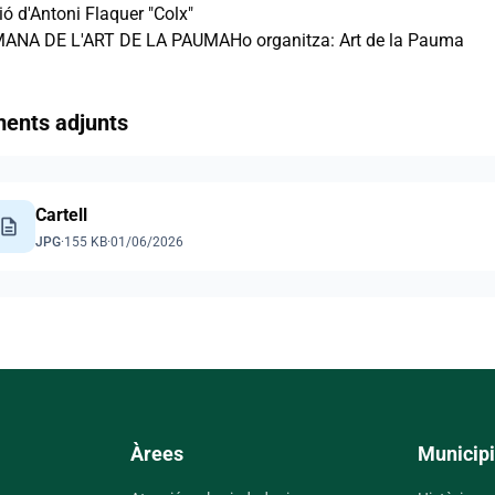
ó d'Antoni Flaquer "Colx"
ANA DE L'ART DE LA PAUMAHo organitza: Art de la Pauma
ents adjunts
Cartell
escription
JPG
·
155 KB
·
01/06/2026
Àrees
Municipi