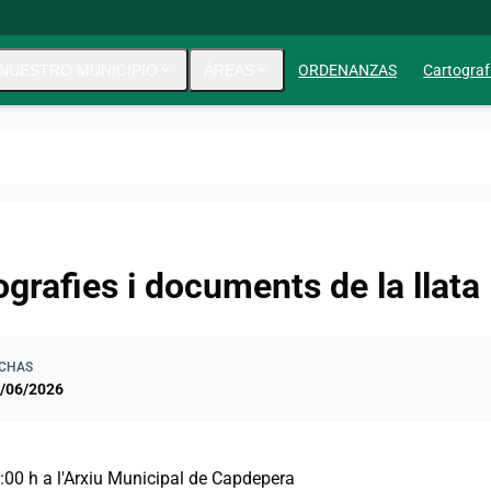
NUESTRO MUNICIPIO
expand_more
ÁREAS
expand_more
ORDENANZAS
Cartograf
ografies i documents de la llata
CHAS
/06/2026
9:00 h a l'Arxiu Municipal de Capdepera