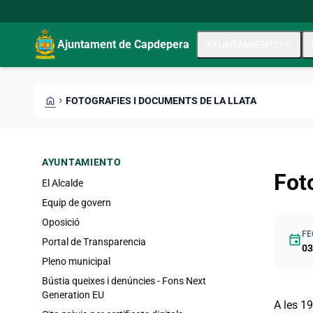
Pasar al contenido principal
Saltar al contingut
Ajuntament de Capdepera
AYUNTAMIENTO
expand_more
HOME
CHEVRON_RIGHT
FOTOGRAFIES I DOCUMENTS DE LA LLATA
AYUNTAMIENTO
Fot
El Alcalde
Equip de govern
Oposició
FE
event
Portal de Transparencia
03
Pleno municipal
Bústia queixes i denúncies - Fons Next
Generation EU
A les 1