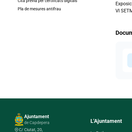
Cita prèvia per certificats digitals
Exposici
Pla de mesures antifrau
VI SETM
Docum
d
Ajuntament
L'Ajuntament
de Capdepera
C/ Ciutat, 20,