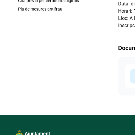
Cita prèvia per certificats digitals
Data: d
Pla de mesures antifrau
Horari: 
Lloc: A 
Inscrip
Docum
d
Ajuntament