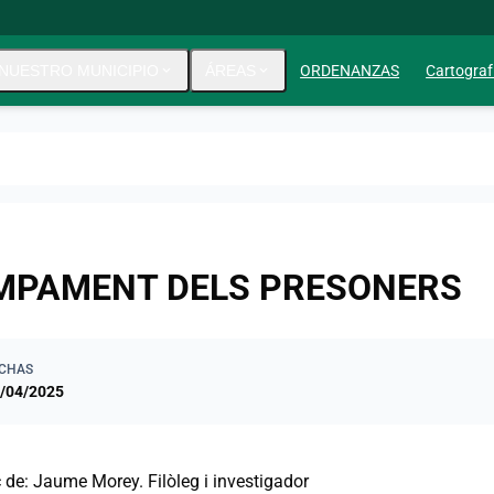
NUESTRO MUNICIPIO
expand_more
ÁREAS
expand_more
ORDENANZAS
Cartograf
MPAMENT DELS PRESONERS
CHAS
/04/2025
 de: Jaume Morey. Filòleg i investigador