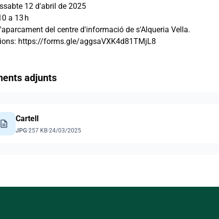
issabte 12 d'abril de 2025
10 a 13 h
l'aparcament del centre d'informació de s'Alqueria Vella.
cions: https://forms.gle/aggsaVXK4d81TMjL8
ents adjunts
Cartell
escription
JPG
·
257 KB
·
24/03/2025