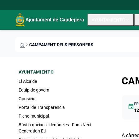
Pasar al contenido principal
Saltar al contingut
Ajuntament de Capdepera
AYUNTAMIENTO
expand_more
HOME
CHEVRON_RIGHT
CAMPAMENT DELS PRESONERS
AYUNTAMIENTO
CA
El Alcalde
Equip de govern
Oposició
FE
event
Portal de Transparencia
12
Pleno municipal
Bústia queixes i denúncies - Fons Next
Generation EU
A càrrec