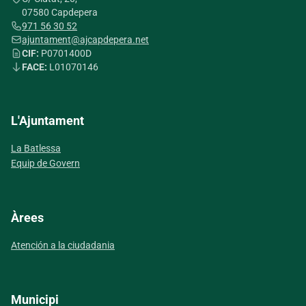
07580 Capdepera
971 56 30 52
ajuntament@ajcapdepera.net
CIF:
P0701400D
FACE:
L01070146
L'Ajuntament
La Batlessa
Equip de Govern
Àrees
Atención a la ciudadania
Municipi