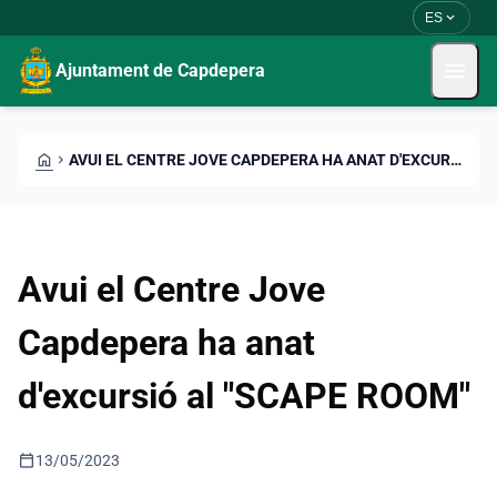
Pasar al contenido principal
Saltar al contingut
expand_more
ES
menu
Ajuntament de Capdepera
HOME
CHEVRON_RIGHT
AVUI EL CENTRE JOVE CAPDEPERA HA ANAT D'EXCURSIÓ AL "SCAPE ROOM"
Avui el Centre Jove
Capdepera ha anat
d'excursió al "SCAPE ROOM"
calendar_today
13/05/2023