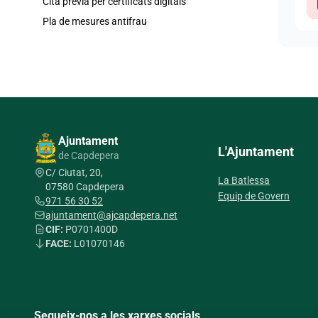
Cita prèvia per certificats digitals
Pla de mesures antifrau
Ajuntament
L'Ajuntament
de Capdepera
C/ Ciutat, 20,
La Batlessa
07580 Capdepera
Equip de Govern
971 56 30 52
ajuntament@ajcapdepera.net
CIF:
P0701400D
FACE:
L01070146
Segueix-nos a les xarxes socials