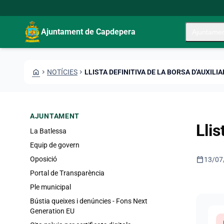
Vés al contingut
Saltar al contingut
Ajuntament de Capdepera
Ajuntame
HOME
CHEVRON_RIGHT
NOTÍCIES
CHEVRON_RIGHT
LLISTA DEFINITIVA DE LA BORSA D'AUXILI
AJUNTAMENT
Llis
La Batlessa
Equip de govern
calendar_today
Oposició
13/07
Portal de Transparència
Ple municipal
Bústia queixes i denúncies - Fons Next
Generation EU