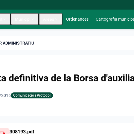
nt
expand_more
Municipi
expand_more
Àrees
expand_more
Ordenances
Cartografia municip
AR ADMINISTRATIU
ta definitiva de la Borsa d'auxili
/2016
Comunicació i Protocol
308193.pdf