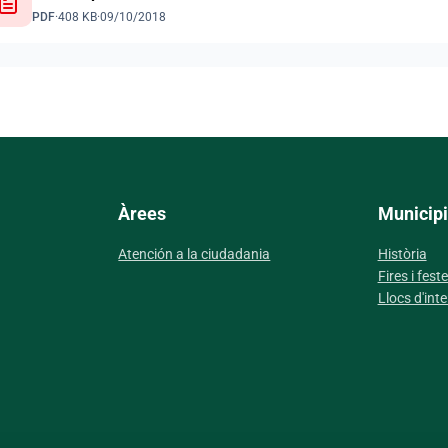
PDF
·
408 KB
·
09/10/2018
Àrees
Municipi
Atención a la ciudadania
Història
Fires i fest
Llocs d'inte