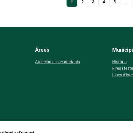
…
1
Page
2
Page
3
Page
4
Page
5
actual
Pagi
Àrees
Municipi
Atención a la ciudadania
Història
Fires i fest
Llocs d'inte
Co
eriència d'usuari