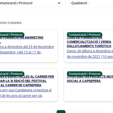
icies trobades
0/2021
calendar_today
21/10/2021
cació i Protocol
Comunicació i Protocol
DE FORMACIÓ EN MARKETING
CURS DE FORMACIÓ EN
L
COMERCIALITZACIÓ I VENDA
D'ALLOTJAMENTS TURÍSTICS
luns a divendres del 29 de Novembre
Dates: de dilluns a divendres d
 Desembre, i del 13 al 17 de
de novembre de 2021 (10 ses
re de 2021 (10 sessions)
6/2019
calendar_today
10/06/2019
cació i Protocol
Comunicació i Protocol
IES D’ESPECTACLES AL CARRER PER
3 PISTONS, UN PROJECTE MUS
AR LA XI EDICIÓ DEL FESTIVAL
SOCIAL A CAPDEPERA
 AL CARRER DE CAPDEPERA
e any que Capdepera organitza el
l de les arts al carrer per tal
ar les diverses disciplines
ques a tota la gent.
Pàgina