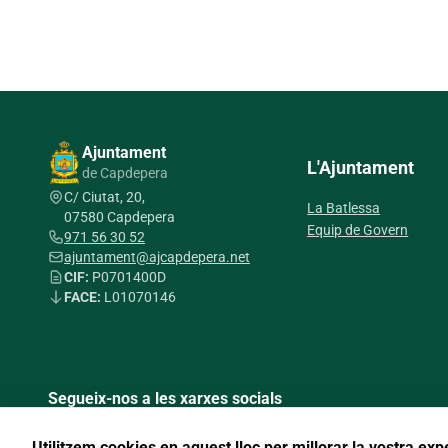
Ajuntament
L'Ajuntament
de Capdepera
C/ Ciutat, 20,
La Batlessa
07580 Capdepera
Equip de Govern
971 56 30 52
ajuntament@ajcapdepera.net
CIF:
P0701400D
FACE:
L01070146
Segueix-nos a les xarxes socials
Utilitzem cookies en aquest lloc per millorar la vostra exp