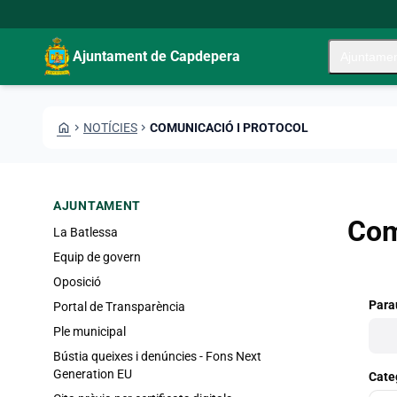
Vés al contingut
Saltar al contingut
Ajuntament de Capdepera
Ajuntame
HOME
CHEVRON_RIGHT
NOTÍCIES
CHEVRON_RIGHT
COMUNICACIÓ I PROTOCOL
AJUNTAMENT
Com
La Batlessa
Equip de govern
Oposició
Para
Portal de Transparència
Ple municipal
Bústia queixes i denúncies - Fons Next
Generation EU
Cate