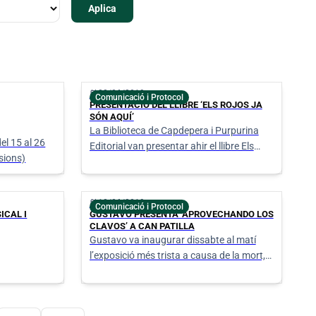
calendar_today
28/06/2019
Comunicació i Protocol
PRESENTACIÓ DEL LLIBRE ‘ELS ROJOS JA
SÓN AQUÍ’
La Biblioteca de Capdepera i Purpurina
el 15 al 26
Editorial van presentar ahir el llibre Els
sions)
rojos ja són aquí, de Rafel Perelló
(Manacor, 1963).
calendar_today
10/06/2019
Comunicació i Protocol
ICAL I
GUSTAVO PRESENTA ‘APROVECHANDO LOS
CLAVOS’ A CAN PATILLA
Gustavo va inaugurar dissabte al matí
l’exposició més trista a causa de la mort,
el mateix dia, de la seva esposa.
Pàgina
Última