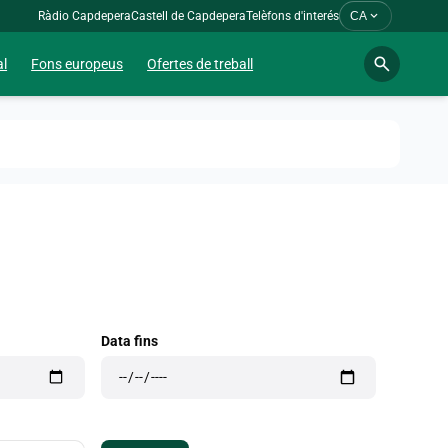
expand_more
Ràdio Capdepera
Castell de Capdepera
Telèfons d'interés
CA
search
al
Fons europeus
Ofertes de treball
Data fins