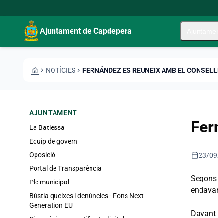
Vés al contingut
Saltar al contingut
Ajuntament de Capdepera
Ajuntame
HOME
CHEVRON_RIGHT
NOTÍCIES
CHEVRON_RIGHT
FERNÁNDEZ ES REUNEIX AMB EL CONSELL
AJUNTAMENT
Fer
La Batlessa
Equip de govern
calendar_today
Oposició
23/09
Portal de Transparència
Segons v
Ple municipal
endavant
Bústia queixes i denúncies - Fons Next
Generation EU
Davant a