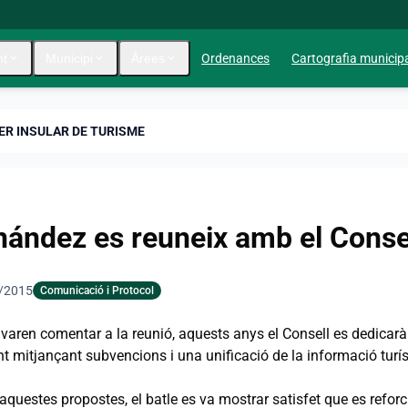
nt
expand_more
Municipi
expand_more
Àrees
expand_more
Ordenances
Cartografia municip
ER INSULAR DE TURISME
nández es reuneix amb el Consel
/2015
Comunicació i Protocol
aren comentar a la reunió, aquests anys el Consell es dedicarà a
 mitjançant subvencions i una unificació de la informació turíst
questes propostes, el batle es va mostrar satisfet que es reforci 