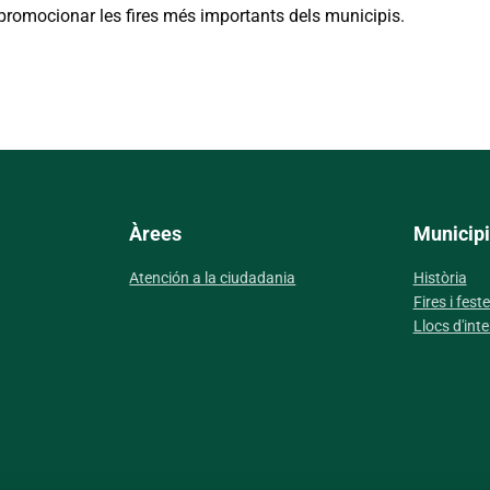
promocionar les fires més importants dels municipis.
Àrees
Municipi
Atención a la ciudadania
Història
Fires i fest
Llocs d'inte