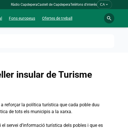
expand_more
Ràdio Capdepera
Castell de Capdepera
Telèfons d'interés
CA
search
al
Fons europeus
Ofertes de treball
ler insular de Turisme
 reforçar la política turística que cada poble duu
ica de tots els municipis a la xarxa.
el servei d’informació turística dels pobles i que es