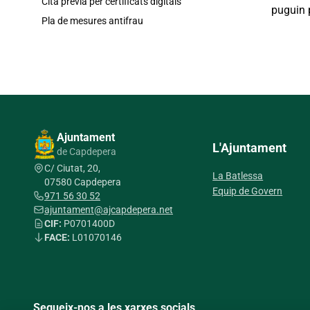
Cita prèvia per certificats digitals
puguin 
Pla de mesures antifrau
Ajuntament
L'Ajuntament
de Capdepera
C/ Ciutat, 20,
La Batlessa
07580 Capdepera
Equip de Govern
971 56 30 52
ajuntament@ajcapdepera.net
CIF:
P0701400D
FACE:
L01070146
Segueix-nos a les xarxes socials