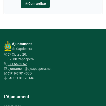
directions
Com arribar
Ajuntament
de Capdepera
C/ Ciutat, 20,
07580 Capdepera
971 56 30 52
ajuntament@ajcapdepera.net
CIF:
P0701400D
FACE:
L01070146
L'Ajuntament