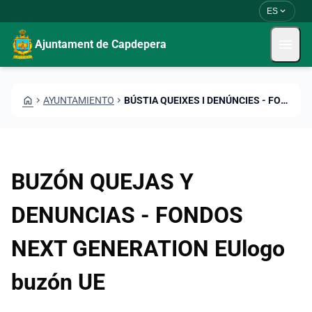
Pasar al contenido principal
Saltar al contingut
expand_more
ES
menu
Ajuntament de Capdepera
HOME
CHEVRON_RIGHT
AYUNTAMIENTO
CHEVRON_RIGHT
BÚSTIA QUEIXES I DENÚNCIES - FONS NEXT GENERATION EU
BUZÓN QUEJAS Y
DENUNCIAS - FONDOS
NEXT GENERATION EUlogo
buzón UE