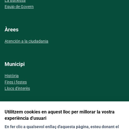
La Batlessa
Equip de Govern
Àrees
Atención a la ciudadania
Municipi
Història
Fires i festes
Llocs d'interès
Utilitzem cookies en aquest lloc per millorar la vostra
Segueix-nos a les xarxes socials
experiència d'usuari
En fer clic a qualsevol enllaç d'aquesta pàgina, esteu donant el