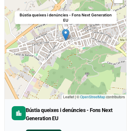
Bústia queixes i denúncies - Fons Next Generation
EU
Leaflet | ©
OpenStreetMap
contributors
Bústia queixes i denúncies - Fons Next
location_city
Generation EU