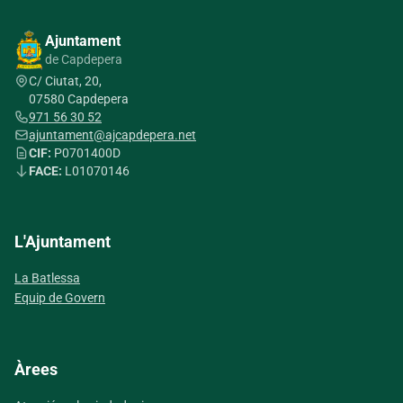
Ajuntament
de Capdepera
C/ Ciutat, 20,
07580 Capdepera
971 56 30 52
ajuntament@ajcapdepera.net
CIF:
P0701400D
FACE:
L01070146
L'Ajuntament
La Batlessa
Equip de Govern
Àrees