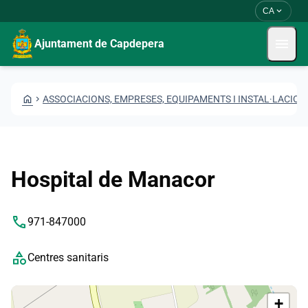
Skip to main content
Saltar al contingut
expand_more
CA
menu
Ajuntament de Capdepera
HOME
CHEVRON_RIGHT
ASSOCIACIONS, EMPRESES, EQUIPAMENTS I INSTAL·LACION
Hospital de Manacor
phone
971-847000
category
Centres sanitaris
+