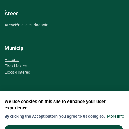
Àrees
Atención a la ciudadania
Municipi
Història
Fires i festes
Llocs d'interès
We use cookies on this site to enhance your user
Segueix-nos a les xarxes socials
experience
By clicking the Accept button, you agree to us doing so.
More info
Contact
Nota legal
Política de galetes (Cookies)
Política de privacitat