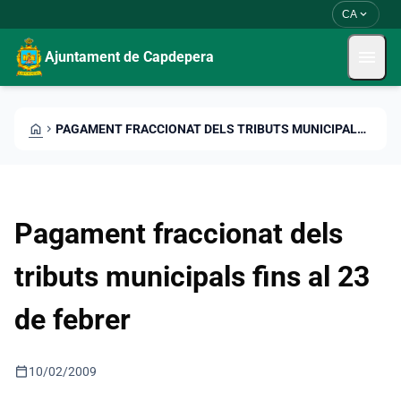
Skip to main content
Saltar al contingut
expand_more
CA
menu
Ajuntament de Capdepera
HOME
CHEVRON_RIGHT
PAGAMENT FRACCIONAT DELS TRIBUTS MUNICIPALS FINS AL 23 DE FEBRER
Pagament fraccionat dels
tributs municipals fins al 23
de febrer
calendar_today
10/02/2009