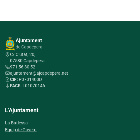
Ajuntament
de Capdepera
C/ Ciutat, 20,
07580 Capdepera
971 56 30 52
ajuntament@ajcapdepera.net
CIF:
P0701400D
FACE:
L01070146
L'Ajuntament
La Batlessa
Equip de Govern