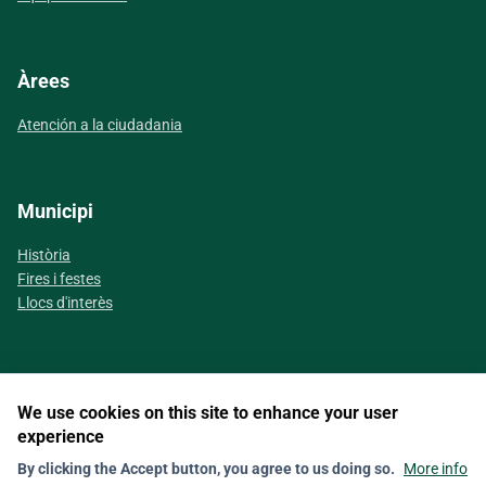
Àrees
Atención a la ciudadania
Municipi
Història
Fires i festes
Llocs d'interès
We use cookies on this site to enhance your user
Segueix-nos a les xarxes socials
experience
By clicking the Accept button, you agree to us doing so.
More info
Contact
Nota legal
Política de galetes (Cookies)
Política de privacitat