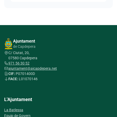
Ajuntament
de Capdepera
C/ Ciutat, 20,
07580 Capdepera
971 56 30 52
ajuntament@ajcapdepera.net
CIF:
P0701400D
FACE:
L01070146
L'Ajuntament
La Batlessa
Equip de Govern