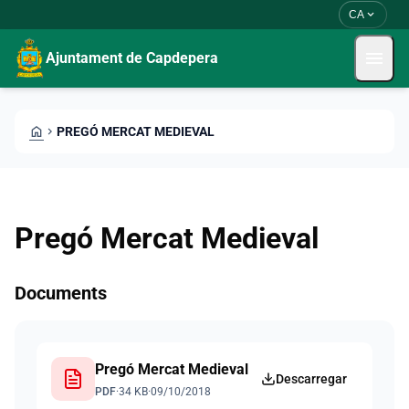
Skip to main content
Saltar al contingut
expand_more
CA
menu
Ajuntament de Capdepera
HOME
CHEVRON_RIGHT
PREGÓ MERCAT MEDIEVAL
Pregó Mercat Medieval
Documents
Pregó Mercat Medieval
Descarregar
PDF
·
34 KB
·
09/10/2018