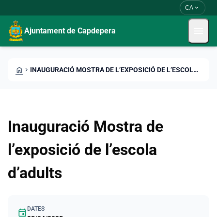
Skip to main content
Saltar al contingut
expand_more
CA
menu
Ajuntament de Capdepera
HOME
CHEVRON_RIGHT
INAUGURACIÓ MOSTRA DE L’EXPOSICIÓ DE L’ESCOLA D’ADULTS
Inauguració Mostra de
l’exposició de l’escola
d’adults
DATES
event