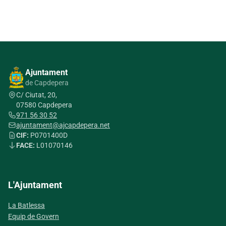
Ajuntament
de Capdepera
C/ Ciutat, 20,
07580 Capdepera
971 56 30 52
ajuntament@ajcapdepera.net
CIF:
P0701400D
FACE:
L01070146
L'Ajuntament
La Batlessa
Equip de Govern