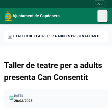
Skip to main content
Saltar al contingut
expand_more
CA
menu
Ajuntament de Capdepera
HOME
CHEVRON_RIGHT
TALLER DE TEATRE PER A ADULTS PRESENTA CAN CONSENTIT
Taller de teatre per a adults
presenta Can Consentit
DATES
event
20/03/2025