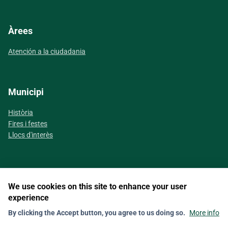
Àrees
Atención a la ciudadania
Municipi
Història
Fires i festes
Llocs d'interès
We use cookies on this site to enhance your user
Segueix-nos a les xarxes socials
experience
By clicking the Accept button, you agree to us doing so.
More info
Contact
Nota legal
Política de galetes (Cookies)
Política de privacitat