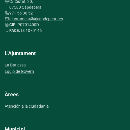
C/ Ciutat, 20,
07580 Capdepera
971 56 30 52
ajuntament@ajcapdepera.net
CIF:
P0701400D
FACE:
L01070146
L'Ajuntament
La Batlessa
Equip de Govern
Àrees
Atención a la ciudadania
Municipi