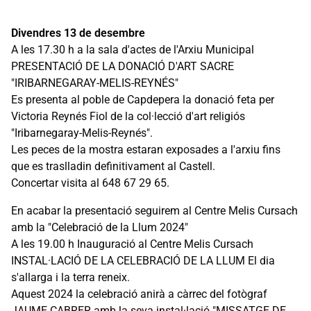
Divendres 13 de desembre
A les 17.30 h a la sala d'actes de l'Arxiu Municipal
PRESENTACIÓ DE LA DONACIÓ D'ART SACRE
"IRIBARNEGARAY-MELIS-REYNÉS"
Es presenta al poble de Capdepera la donació feta per
Victoria Reynés Fiol de la col·lecció d'art religiós
"Iribarnegaray-Melis-Reynés".
Les peces de la mostra estaran exposades a l'arxiu fins
que es traslladin definitivament al Castell.
Concertar visita al 648 67 29 65.
En acabar la presentació seguirem al Centre Melis Cursach
amb la "Celebració de la Llum 2024"
A les 19.00 h Inauguració al Centre Melis Cursach
INSTAL·LACIÓ DE LA CELEBRACIÓ DE LA LLUM El dia
s'allarga i la terra reneix.
Aquest 2024 la celebració anirà a càrrec del fotògraf
JAUME CABRER amb la seva instal·lació "MISSATGE DE