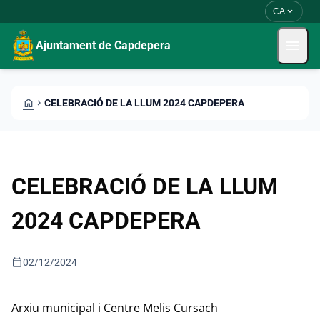
Skip to main content
Saltar al contingut
expand_more
CA
menu
Ajuntament de Capdepera
HOME
CHEVRON_RIGHT
CELEBRACIÓ DE LA LLUM 2024 CAPDEPERA
CELEBRACIÓ DE LA LLUM
2024 CAPDEPERA
calendar_today
02/12/2024
Arxiu municipal i Centre Melis
Cursach