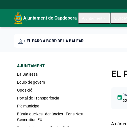
Skip to main content
Saltar al contingut
Ajuntament de Capdepera
Ajuntament
expand_more
OUR M
HOME
CHEVRON_RIGHT
EL PARC A BORD DE LA BALEAR
AJUNTAMENT
EL 
La Batlessa
Equip de govern
Oposició
DA
event
Portal de Transparència
22
Ple municipal
Bústia queixes i denúncies - Fons Next
Generation EU
A càrrec