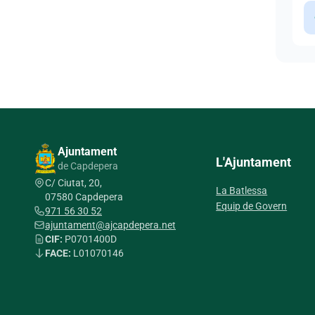
Ajuntament
L'Ajuntament
de Capdepera
C/ Ciutat, 20,
La Batlessa
07580 Capdepera
Equip de Govern
971 56 30 52
ajuntament@ajcapdepera.net
CIF:
P0701400D
FACE:
L01070146