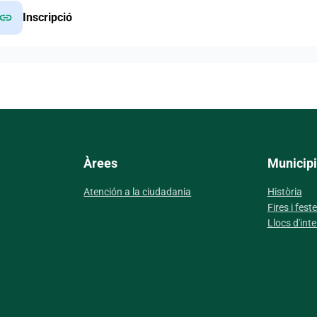
link
Inscripció
Àrees
Municipi
Atención a la ciudadania
Història
Fires i fest
Llocs d'inte