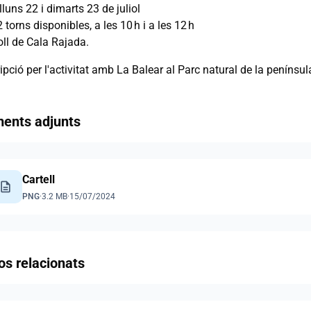
lluns 22 i dimarts 23 de juliol
2 torns disponibles, a les 10 h i a les 12 h
oll de Cala Rajada.
ipció per l'activitat amb La Balear al Parc natural de la penínsul
ents adjunts
Cartell
escription
PNG
·
3.2 MB
·
15/07/2024
os relacionats