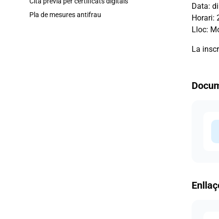
Cita prèvia per certificats digitals
Data: di
Pla de mesures antifrau
Horari: 
Lloc: M
La inscr
Docum
d
Enllaç