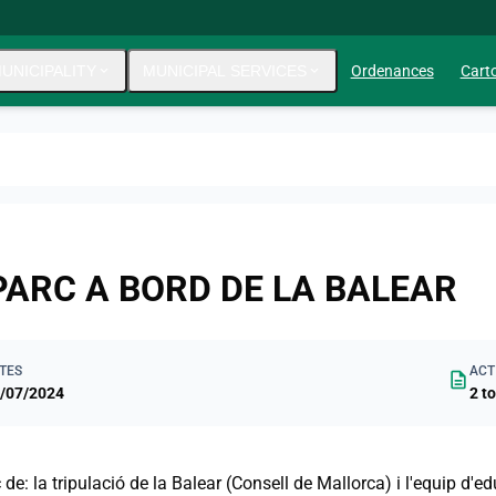
UNICIPALITY
expand_more
MUNICIPAL SERVICES
expand_more
Ordenances
Carto
PARC A BORD DE LA BALEAR
TES
ACT
description
/07/2024
2 to
 de: la tripulació de la Balear (Consell de Mallorca) i l'equip d'