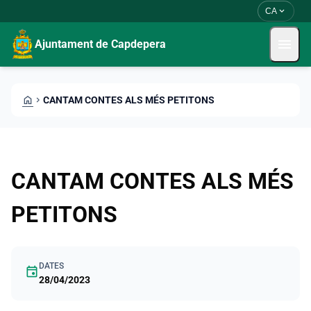
Skip to main content
Saltar al contingut
expand_more
CA
menu
Ajuntament de Capdepera
HOME
CHEVRON_RIGHT
CANTAM CONTES ALS MÉS PETITONS
CANTAM CONTES ALS MÉS
PETITONS
DATES
event
28/04/2023