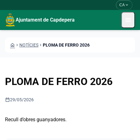
Vés al contingut
Saltar al contingut
expand_more
CA
menu
Ajuntament de Capdepera
HOME
CHEVRON_RIGHT
NOTÍCIES
CHEVRON_RIGHT
PLOMA DE FERRO 2026
PLOMA DE FERRO 2026
calendar_today
29/05/2026
Recull d’obres guanyadores.