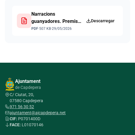
Narracions
guanyadores. Premis
Descarregar
Ploma de ferro 2026
PDF
·
507 KB
·
29/05/2026
Ajuntament
de Capdepera
C/ Ciutat, 20,
07580 Capdepera
971 56 30 52
ajuntament@ajcapdepera.net
CIF:
P0701400D
FACE:
L01070146