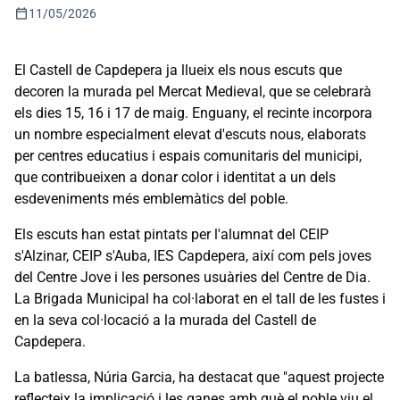
calendar_today
11/05/2026
El Castell de Capdepera ja llueix els nous escuts que
decoren la murada pel Mercat Medieval, que se celebrarà
els dies 15, 16 i 17 de maig. Enguany, el recinte incorpora
un nombre especialment elevat d'escuts nous, elaborats
per centres educatius i espais comunitaris del municipi,
que contribueixen a donar color i identitat a un dels
esdeveniments més emblemàtics del poble.
Els escuts han estat pintats per l'alumnat del CEIP
s'Alzinar, CEIP s'Auba, IES Capdepera, així com pels joves
del Centre Jove i les persones usuàries del Centre de Dia.
La Brigada Municipal ha col·laborat en el tall de les fustes i
en la seva col·locació a la murada del Castell de
Capdepera.
La batlessa, Núria Garcia, ha destacat que "aquest projecte
reflecteix la implicació i les ganes amb què el poble viu el