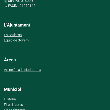
CIF:
P0701400D
FACE:
L01070146
L'Ajuntament
La Batlessa
Equip de Govern
Àrees
Atención a la ciudadania
Municipi
Història
Fires i festes