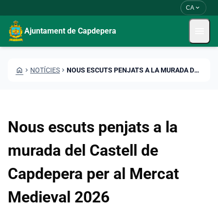
Vés al contingut
Saltar al contingut
expand_more
CA
menu
Ajuntament de Capdepera
HOME
CHEVRON_RIGHT
NOTÍCIES
CHEVRON_RIGHT
NOUS ESCUTS PENJATS A LA MURADA DEL CASTELL DE CAPDEPERA PER AL MERCAT MEDIEVAL 2026
Nous escuts penjats a la
murada del Castell de
Capdepera per al Mercat
Medieval 2026