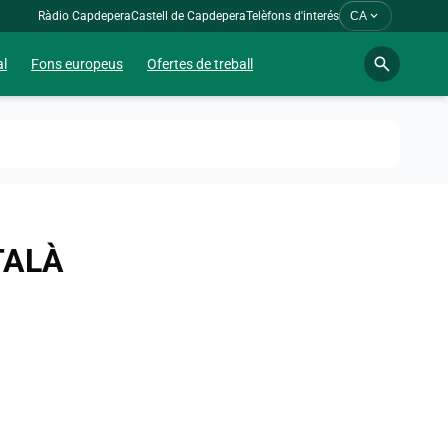
expand_more
Ràdio Capdepera
Castell de Capdepera
Telèfons d'interés
CA
search
al
Fons europeus
Ofertes de treball
TALÀ