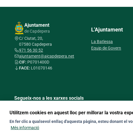
Ajuntament
L'Ajuntament
de Capdepera
C/ Ciutat, 20,
La Batlessa
07580 Capdepera
Equip de Govern
971 56 30 52
ajuntament@ajcapdepera.net
CIF:
P0701400D
FACE:
L01070146
Segueix-nos a les xarxes socials
Utilitzem cookies en aquest lloc per millorar la vostra exp
En fer clic a qualsevol enllaç d'aquesta pàgina, esteu donant el 
Més informació