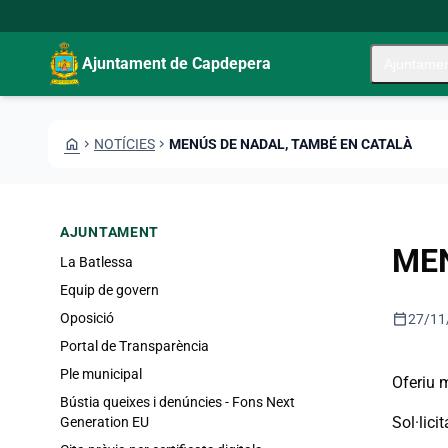
Vés al contingut
Saltar al contingut
Ajuntament de Capdepera
Ajuntame
HOME
CHEVRON_RIGHT
NOTÍCIES
CHEVRON_RIGHT
MENÚS DE NADAL, TAMBÉ EN CATALÀ
AJUNTAMENT
MEN
La Batlessa
Equip de govern
calendar_today
Oposició
27/11
Portal de Transparència
Ple municipal
Oferiu 
Bústia queixes i denúncies - Fons Next
Sol·lici
Generation EU