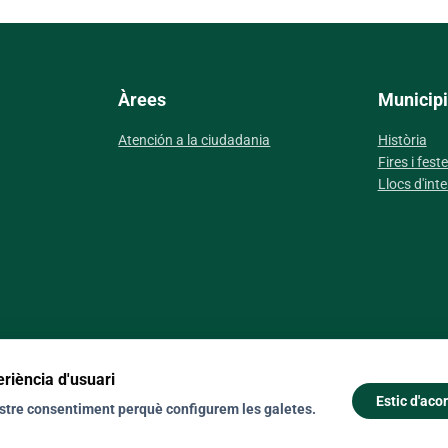
Àrees
Municipi
Atención a la ciudadania
Història
Fires i fest
Llocs d'inte
Co
eriència d'usuari
Estic d'aco
vostre consentiment perquè configurem les galetes.
© 2026 Ajuntament de Capdepera. Tots els drets reservats.