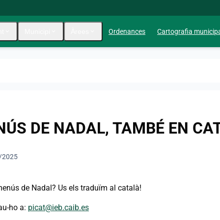
nt
expand_more
Municipi
expand_more
Àrees
expand_more
Ordenances
Cartografia municip
ÚS DE NADAL, TAMBÉ EN CA
/2025
menús de Nadal? Us els traduïm al català!
tau-ho a:
picat@ieb.caib.es