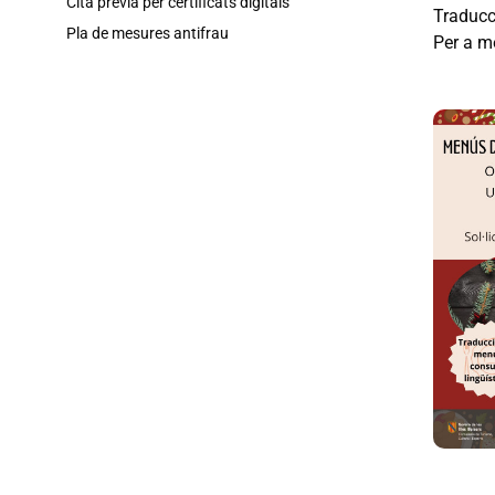
Cita prèvia per certificats digitals
Traducc
Pla de mesures antifrau
Per a m