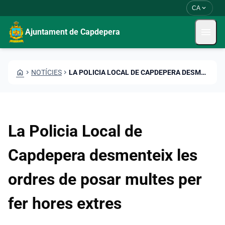
Vés al contingut
Saltar al contingut
expand_more
CA
menu
Ajuntament de Capdepera
HOME
CHEVRON_RIGHT
NOTÍCIES
CHEVRON_RIGHT
LA POLICIA LOCAL DE CAPDEPERA DESMENTEIX LES ORDRES DE POSAR MULTES PER FER HORES EXTRES
La Policia Local de
Capdepera desmenteix les
ordres de posar multes per
fer hores extres