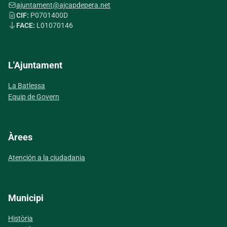
ajuntament@ajcapdepera.net
CIF:
P0701400D
FACE:
L01070146
L'Ajuntament
La Batlessa
Equip de Govern
Àrees
Atención a la ciudadania
Municipi
Història