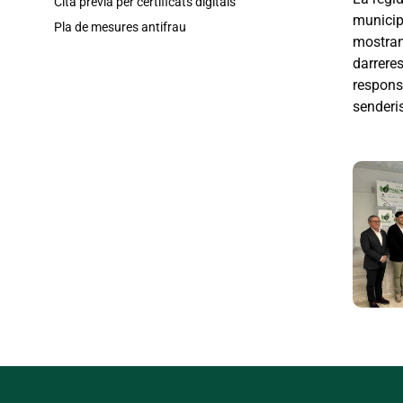
Cita prèvia per certificats digitals
municip
Pla de mesures antifrau
mostrant
darreres
responsa
senderis