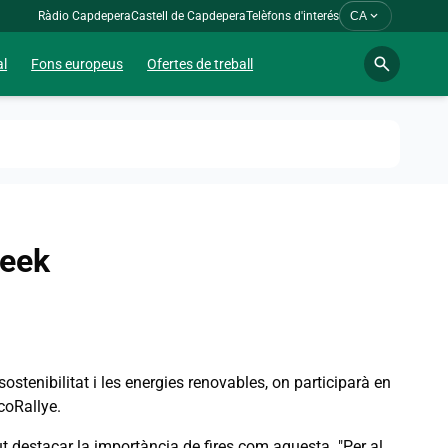
expand_more
Ràdio Capdepera
Castell de Capdepera
Telèfons d'interés
CA
search
al
Fons europeus
Ofertes de treball
Week
stenibilitat i les energies renovables, on participarà en
coRallye.
ut destacar la importància de fires com aquesta. "Per al