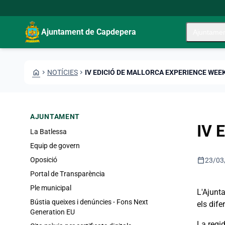
Vés al contingut
Saltar al contingut
Ajuntament de Capdepera
Ajuntame
HOME
CHEVRON_RIGHT
NOTÍCIES
CHEVRON_RIGHT
IV EDICIÓ DE MALLORCA EXPERIENCE WEE
AJUNTAMENT
IV 
La Batlessa
Equip de govern
calendar_today
Oposició
23/03
Portal de Transparència
Ple municipal
L'Ajunta
Bústia queixes i denúncies - Fons Next
els dif
Generation EU
La regid