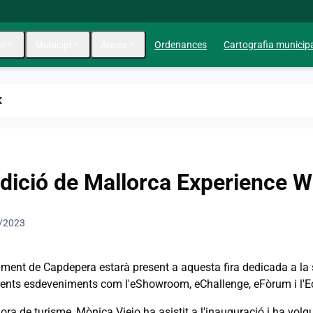
nt
expand_more
Municipi
expand_more
Àrees
expand_more
Ordenances
Cartografia municip
K
Edició de Mallorca Experience 
/2023
ment de Capdepera estarà present a aquesta fira dedicada a la so
erents esdeveniments com l'eShowroom, eChallenge, eFòrum i l'E
ora de turisme, Mònica Viejo ha asistit a l'inauguració i ha volg