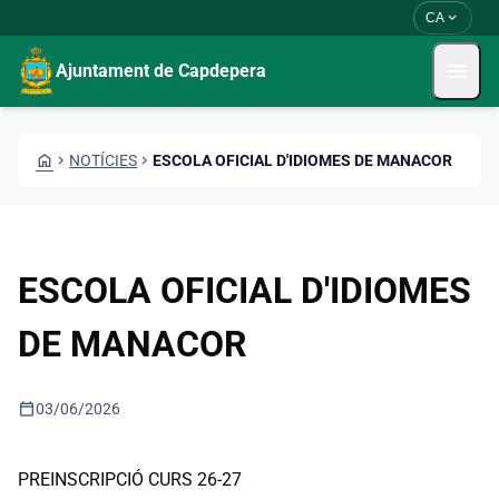
Vés al contingut
Saltar al contingut
expand_more
CA
menu
Ajuntament de Capdepera
HOME
CHEVRON_RIGHT
NOTÍCIES
CHEVRON_RIGHT
ESCOLA OFICIAL D'IDIOMES DE MANACOR
ESCOLA OFICIAL D'IDIOMES
DE MANACOR
calendar_today
03/06/2026
PREINSCRIPCIÓ CURS 26-27