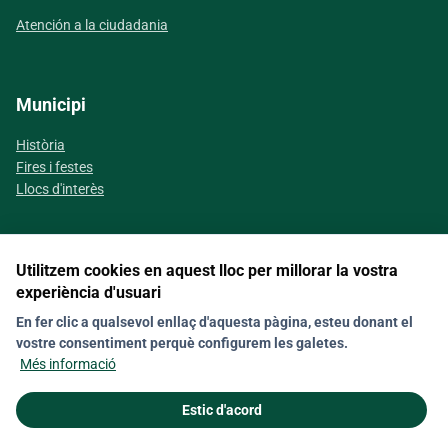
Atención a la ciudadania
Municipi
Història
Fires i festes
Llocs d'interès
Utilitzem cookies en aquest lloc per millorar la vostra
Segueix-nos a les xarxes socials
experiència d'usuari
En fer clic a qualsevol enllaç d'aquesta pàgina, esteu donant el
vostre consentiment perquè configurem les galetes.
Contacte
Nota legal
Política de galetes (Cookies)
Més informació
Política de privacitat
Estic d'acord
© 2026 Ajuntament de Capdepera. Tots els drets reservats.