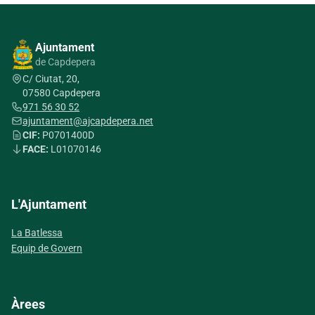
Ajuntament
de Capdepera
C/ Ciutat, 20,
07580 Capdepera
971 56 30 52
ajuntament@ajcapdepera.net
CIF:
P0701400D
FACE:
L01070146
L'Ajuntament
La Batlessa
Equip de Govern
Àrees