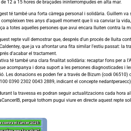
 de 12 a 15 hores de braçades ininterrompudes en alta mar.
est té també una forta càrrega personal i solidària. Guillem va s
compleixen tres anys d'aquell moment que li va canviar la vida, 
a a totes aquelles persones que avui encara lluiten contra la ma
est repte vull demostrar que, després d'un procés de lluita contr
Caldentey, que ja va afrontar una fita similar l'estiu passat: la 
prés d'acabar el tractament.
ativa té també una clara finalitat solidària: recaptar fons per a l
que acompanya i dona suport a les persones diagnosticades i les 
ió. Les donacions es poden fer a través de Bizum (codi 06510) 
100 0390 2302 0043 2889, indicant el concepte nedantperaecc)
durant la travessa es podran seguir actualitzacions cada hora al
CancerIB, perquè tothom pugui viure en directe aquest repte soli