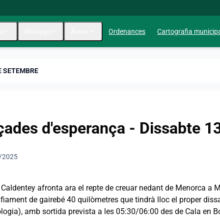
nt
expand_more
Municipi
expand_more
Àrees
expand_more
Ordenances
Cartografia municip
DE SETEMBRE
çades d'esperança - Dissabte 1
/2025
 Caldentey afronta ara el repte de creuar nedant de Menorca a Ma
fiament de gairebé 40 quilòmetres que tindrà lloc el proper dis
logia), amb sortida prevista a les 05:30/06:00 des de Cala en B