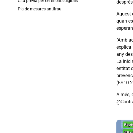
Cita prèvia per certificats digitals
després
Pla de mesures antifrau
Aquest g
quan es 
esperanç
"Amb aqu
explica 
any des
La inici
entitat 
prevenc
(ES10 2
A més, 
@Contra