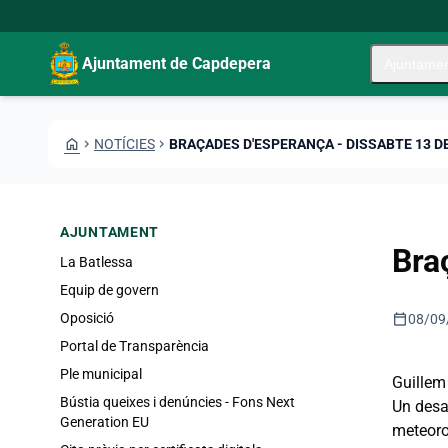
Vés al contingut
Saltar al contingut
Ajuntament de Capdepera
Ajuntame
HOME
CHEVRON_RIGHT
NOTÍCIES
CHEVRON_RIGHT
BRAÇADES D'ESPERANÇA - DISSABTE 13 
AJUNTAMENT
Bra
La Batlessa
Equip de govern
calendar_today
Oposició
08/09
Portal de Transparència
Ple municipal
Guillem
Bústia queixes i denúncies - Fons Next
Un desa
Generation EU
meteoro