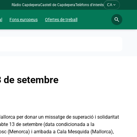
expand_more
Ràdio Capdepera
Castell de Capdepera
Telèfons d'interés
CA
search
al
Fons europeus
Ofertes de treball
3 de setembre
llorca per donar un missatge de superació i solidaritat
sabte 13 de setembre (data condicionada a la
osc (Menorca) i arribada a Cala Mesquida (Mallorca),