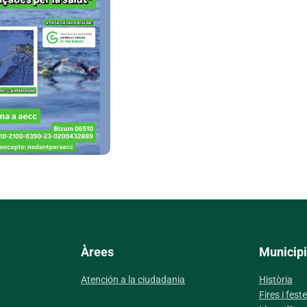
Àrees
Municipi
Atención a la ciudadania
Història
Fires i fest