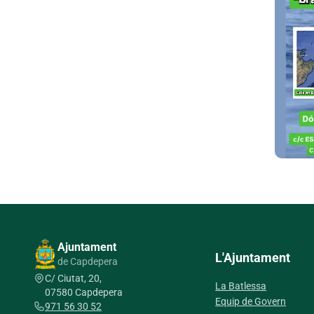
Ajuntament
L'Ajuntament
de Capdepera
C/ Ciutat, 20,
La Batlessa
07580 Capdepera
Equip de Govern
971 56 30 52