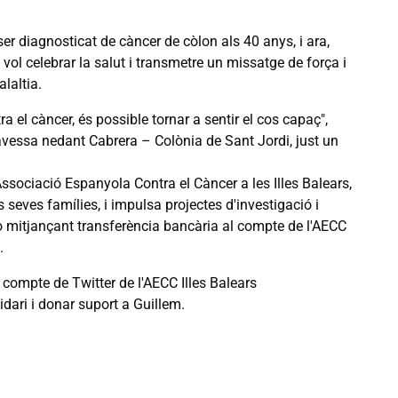
er diagnosticat de càncer de còlon als 40 anys, i ara,
vol celebrar la salut i transmetre un missatge de força i
laltia.
a el càncer, és possible tornar a sentir el cos capaç",
travessa nedant Cabrera – Colònia de Sant Jordi, just un
'Associació Espanyola Contra el Càncer a les Illes Balears,
seves famílies, i impulsa projectes d'investigació i
o mitjançant transferència bancària al compte de l'AECC
.
 compte de Twitter de l'AECC Illes Balears
dari i donar suport a Guillem.