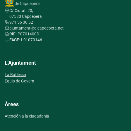
de Capdepera
C/ Ciutat, 20,
07580 Capdepera
971 56 30 52
ajuntament@ajcapdepera.net
CIF:
P0701400D
FACE:
L01070146
L'Ajuntament
La Batlessa
Equip de Govern
Àrees
Atención a la ciudadania