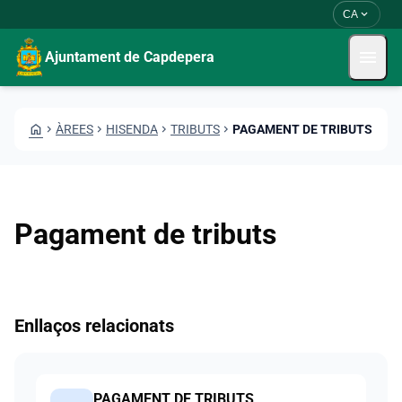
Vés al contingut
Saltar al contingut
expand_more
CA
menu
Ajuntament de Capdepera
HOME
CHEVRON_RIGHT
ÀREES
CHEVRON_RIGHT
HISENDA
CHEVRON_RIGHT
TRIBUTS
CHEVRON_RIGHT
PAGAMENT DE TRIBUTS
Pagament de tributs
Enllaços relacionats
PAGAMENT DE TRIBUTS