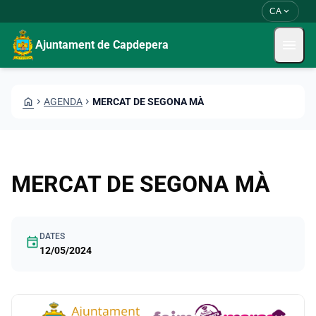
Vés al contingut
Saltar al contingut
expand_more
CA
menu
Ajuntament de Capdepera
HOME
CHEVRON_RIGHT
AGENDA
CHEVRON_RIGHT
MERCAT DE SEGONA MÀ
MERCAT DE SEGONA MÀ
DATES
event
12/05/2024