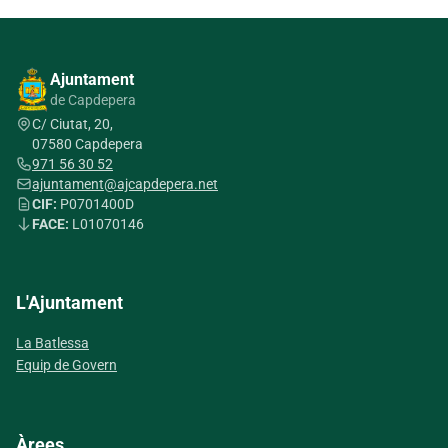
Ajuntament
de Capdepera
C/ Ciutat, 20,
07580 Capdepera
971 56 30 52
ajuntament@ajcapdepera.net
CIF:
P0701400D
FACE:
L01070146
L'Ajuntament
La Batlessa
Equip de Govern
Àrees