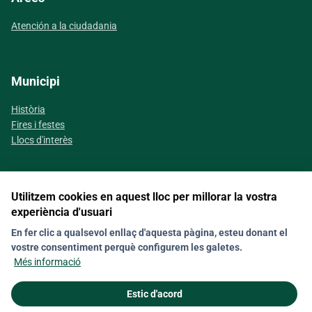
Atención a la ciudadania
Municipi
Història
Fires i festes
Llocs d'interès
Utilitzem cookies en aquest lloc per millorar la vostra
Segueix-nos a les xarxes socials
experiència d'usuari
En fer clic a qualsevol enllaç d'aquesta pàgina, esteu donant el
vostre consentiment perquè configurem les galetes.
Contacte
Nota legal
Política de galetes (Cookies)
Més informació
Política de privacitat
Estic d'acord