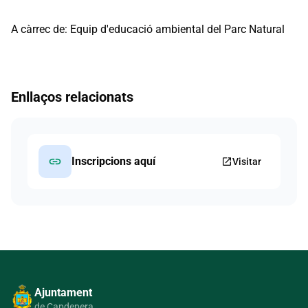
A càrrec de: Equip d'educació ambiental del Parc Natural
Enllaços relacionats
link
Inscripcions aquí
open_in_new
Visitar
Ajuntament
de Capdepera