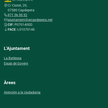
C/ Ciutat, 20,
07580 Capdepera
971 56 30 52
ajuntament@ajcapdepera.net
CIF:
P0701400D
FACE:
L01070146
L'Ajuntament
La Batlessa
Equip de Govern
Àrees
Atención a la ciudadania