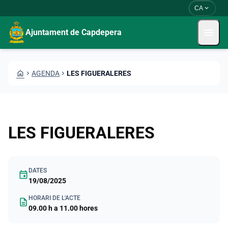
Vés al contingut
Saltar al contingut
expand_more
CA
menu
Ajuntament de Capdepera
HOME
CHEVRON_RIGHT
AGENDA
CHEVRON_RIGHT
LES FIGUERALERES
LES FIGUERALERES
DATES
event
19/08/2025
HORARI DE L'ACTE
description
09.00 h a 11.00 hores