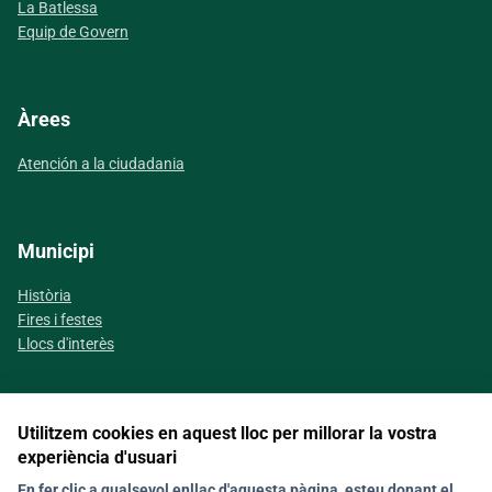
La Batlessa
Equip de Govern
Àrees
Atención a la ciudadania
Municipi
Història
Fires i festes
Llocs d'interès
Utilitzem cookies en aquest lloc per millorar la vostra
Segueix-nos a les xarxes socials
experiència d'usuari
En fer clic a qualsevol enllaç d'aquesta pàgina, esteu donant el