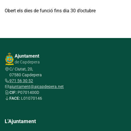
Obert els dies de funció fins dia 30 d’octubre
Ajuntament
de Capdepera
C/ Ciutat, 20,
07580 Capdepera
971 56 30 52
ajuntament@ajcapdepera.net
CIF:
P0701400D
FACE:
L01070146
L'Ajuntament