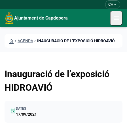
Vés al contingut
Saltar al contingut
expand_more
CA
menu
Ajuntament de Capdepera
HOME
CHEVRON_RIGHT
AGENDA
CHEVRON_RIGHT
INAUGURACIÓ DE L’EXPOSICIÓ HIDROAVIÓ
Inauguració de l’exposició
HIDROAVIÓ
DATES
event
17/09/2021