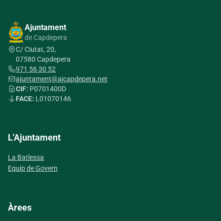
Ajuntament
de Capdepera
C/ Ciutat, 20,
07580 Capdepera
971 56 30 52
ajuntament@ajcapdepera.net
CIF:
P0701400D
FACE:
L01070146
L'Ajuntament
La Batlessa
Equip de Govern
Àrees