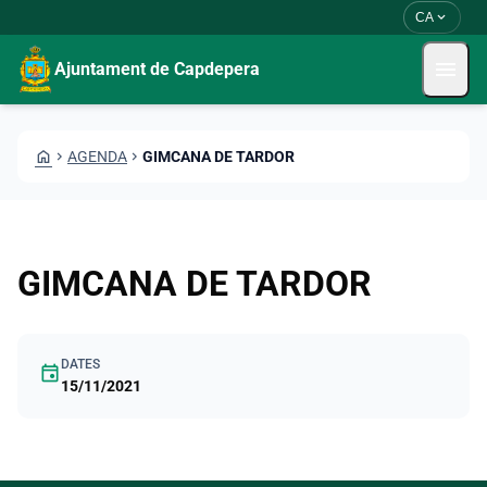
Vés al contingut
Saltar al contingut
expand_more
CA
menu
Ajuntament de Capdepera
HOME
CHEVRON_RIGHT
AGENDA
CHEVRON_RIGHT
GIMCANA DE TARDOR
GIMCANA DE TARDOR
DATES
event
15/11/2021