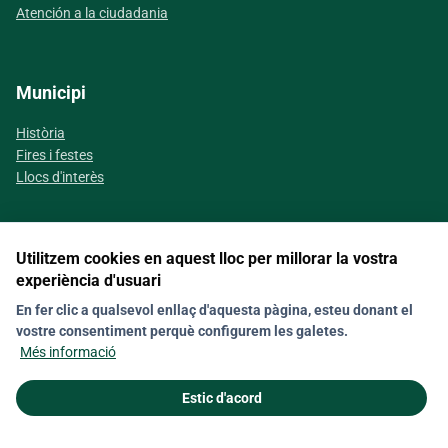
Atención a la ciudadania
Municipi
Història
Fires i festes
Llocs d'interès
Utilitzem cookies en aquest lloc per millorar la vostra
Segueix-nos a les xarxes socials
experiència d'usuari
En fer clic a qualsevol enllaç d'aquesta pàgina, esteu donant el
vostre consentiment perquè configurem les galetes.
Contacte
Nota legal
Política de galetes (Cookies)
Més informació
Política de privacitat
Estic d'acord
© 2026 Ajuntament de Capdepera. Tots els drets reservats.