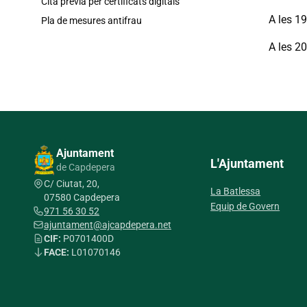
Cita prèvia per certificats digitals
A les 19
Pla de mesures antifrau
A les 2
Ajuntament
L'Ajuntament
de Capdepera
C/ Ciutat, 20,
La Batlessa
07580 Capdepera
Equip de Govern
971 56 30 52
ajuntament@ajcapdepera.net
CIF:
P0701400D
FACE:
L01070146