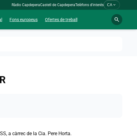
expand_more
Ràdio Capdepera
Castell de Capdepera
Telèfons d'interés
CA
search
al
Fons europeus
Ofertes de treball
ER
, a càrrec de la Cia. Pere Horta.