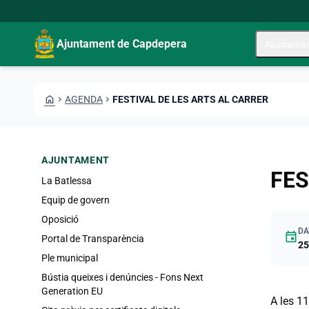
Vés al contingut
Saltar al contingut
Ajuntament de Capdepera
Ajuntame
HOME
CHEVRON_RIGHT
AGENDA
CHEVRON_RIGHT
FESTIVAL DE LES ARTS AL CARRER
AJUNTAMENT
FES
La Batlessa
Equip de govern
Oposició
DA
event
Portal de Transparència
25
Ple municipal
Bústia queixes i denúncies - Fons Next
Generation EU
A les 1