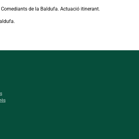
 Comediants de la Baldufa. Actuació itinerant.
aldufa.
es
rès