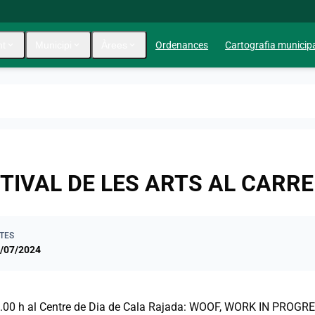
nt
expand_more
Municipi
expand_more
Àrees
expand_more
Ordenances
Cartografia municip
TIVAL DE LES ARTS AL CARR
TES
/07/2024
1.00 h al Centre de Dia de Cala Rajada: WOOF, WORK IN PROGRESS