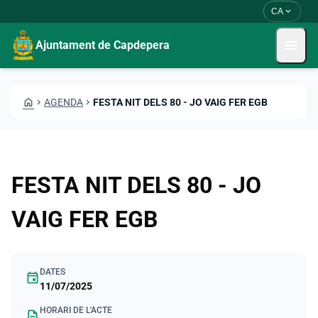
Vés al contingut
Saltar al contingut
expand_more
CA
menu
Ajuntament de Capdepera
HOME
CHEVRON_RIGHT
AGENDA
CHEVRON_RIGHT
FESTA NIT DELS 80 - JO VAIG FER EGB
FESTA NIT DELS 80 - JO
VAIG FER EGB
DATES
event
11/07/2025
HORARI DE L'ACTE
description