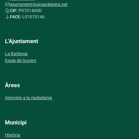
ajuntament@ajcapdepera.net
CIF:
P0701400D
FACE:
L01070146
L'Ajuntament
La Batlessa
Equip de Govern
Àrees
Atención a la ciudadania
Municipi
Història