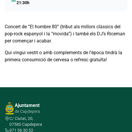
21:30h
Concert de “El hombre 80” (tribut als millors clàssics del
pop-rock espanyol i la “movida”) i també els DJ’s Riceman
per començar i acabar.
Qui vingui vestit o amb complements de l’època tindrà la
primera consumició de cervesa o refresc gratuïta!
Ajuntament
de Capdepera
C/ Ciutat, 20,
07580 Capdepera
971 56 30 52