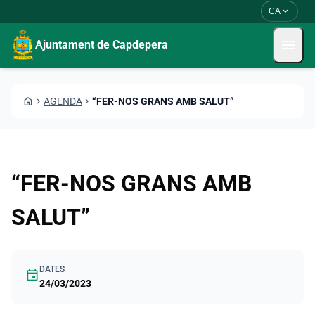
Vés al contingut
Saltar al contingut
expand_more
CA
menu
Ajuntament de Capdepera
HOME
CHEVRON_RIGHT
AGENDA
CHEVRON_RIGHT
“FER-NOS GRANS AMB SALUT”
“FER-NOS GRANS AMB
SALUT”
DATES
event
24/03/2023