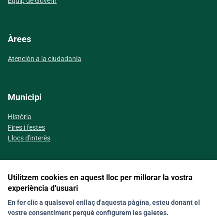
Equip de Govern
Àrees
Atención a la ciudadania
Municipi
Història
Fires i festes
Llocs d'interès
Utilitzem cookies en aquest lloc per millorar la vostra
Segueix-nos a les xarxes socials
experiència d'usuari
En fer clic a qualsevol enllaç d'aquesta pàgina, esteu donant el
vostre consentiment perquè configurem les galetes.