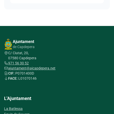
Ajuntament
de Capdepera
C/ Ciutat, 20,
07580 Capdepera
971 56 30 52
ajuntament@ajcapdepera.net
CIF:
P0701400D
FACE:
L01070146
L'Ajuntament
La Batlessa