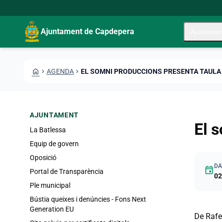
Vés al contingut
Saltar al contingut
Ajuntament de Capdepera
Ajuntame
HOME
CHEVRON_RIGHT
AGENDA
CHEVRON_RIGHT
EL SOMNI PRODUCCIONS PRESENTA TAULA 
AJUNTAMENT
El 
La Batlessa
Equip de govern
Oposició
DA
event
Portal de Transparència
02
Ple municipal
Bústia queixes i denúncies - Fons Next
Generation EU
De Rafe