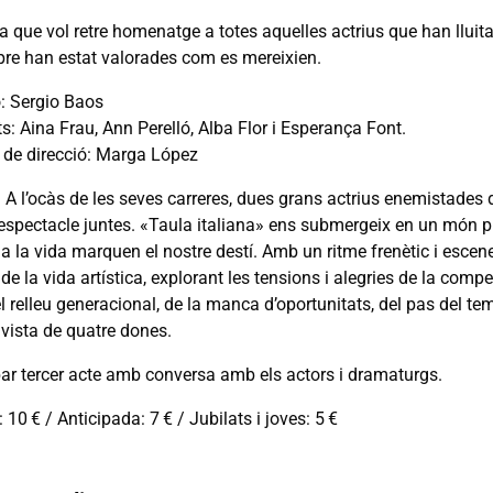
 que vol retre homenatge a totes aquelles actrius que han lluitat
re han estat valorades com es mereixien.
ó: Sergio Baos
ts: Aina Frau, Ann Perelló, Alba Flor i Esperança Font.
 de direcció: Marga López
: A l’ocàs de les seves carreres, dues grans actrius enemistades
espectacle juntes. «Taula italiana» ens submergeix en un món ple
 la vida marquen el nostre destí. Amb un ritme frenètic i escene
e la vida artística, explorant les tensions i alegries de la com
l relleu generacional, de la manca d’oportunitats, del pas del t
 vista de quatre dones.
ar tercer acte amb conversa amb els actors i dramaturgs.
 10 € / Anticipada: 7 € / Jubilats i joves: 5 €