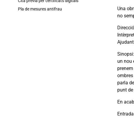
Cita prèvia per certificats digitals
Una obra
Pla de mesures antifrau
no semp
Direcci
Intèrpre
Ajudant
Sinopsi
un nou 
prenem a
ombres d
parla de
punt de
En acab
Entrada: