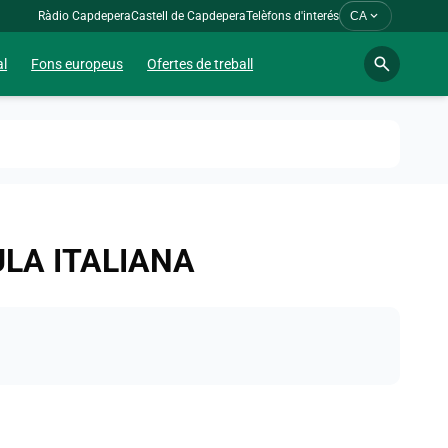
expand_more
Ràdio Capdepera
Castell de Capdepera
Telèfons d'interés
CA
search
al
Fons europeus
Ofertes de treball
AULA ITALIANA