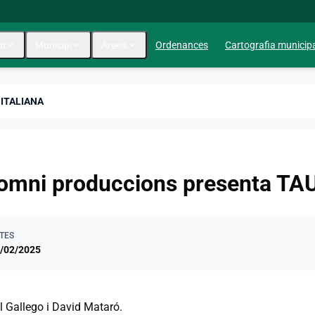
nt
expand_more
Municipi
expand_more
Àrees
expand_more
Ordenances
Cartografia municip
ITALIANA
somni produccions presenta T
TES
/02/2025
l Gallego i David Mataró.