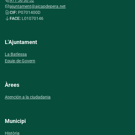
971 56 30 52
ajuntament@ajcapdepera.net
CIF:
P0701400D
FACE:
L01070146
L'Ajuntament
La Batlessa
Equip de Govern
Àrees
Atención a la ciudadania
Municipi
Història