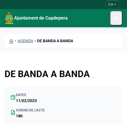
Vés al contingut
Saltar al contingut
expand_more
CA
menu
Ajuntament de Capdepera
HOME
CHEVRON_RIGHT
AGENDA
CHEVRON_RIGHT
DE BANDA A BANDA
DE BANDA A BANDA
DATES
event
11/02/2023
HORARI DE L'ACTE
description
18h