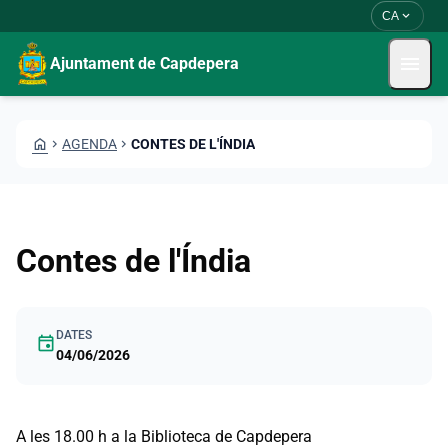
Vés al contingut
Saltar al contingut
expand_more
CA
menu
Ajuntament de Capdepera
HOME
CHEVRON_RIGHT
AGENDA
CHEVRON_RIGHT
CONTES DE L'ÍNDIA
Contes de l'Índia
DATES
event
04/06/2026
A les 18.00 h a la Biblioteca de Capdepera