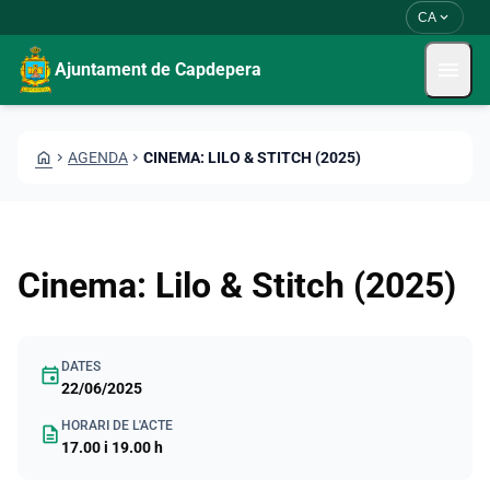
Vés al contingut
Saltar al contingut
expand_more
CA
menu
Ajuntament de Capdepera
HOME
CHEVRON_RIGHT
AGENDA
CHEVRON_RIGHT
CINEMA: LILO & STITCH (2025)
Cinema: Lilo & Stitch (2025)
DATES
event
22/06/2025
HORARI DE L'ACTE
description
17.00 i 19.00 h