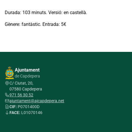
Durada: 103 minuts. Versió: en castellà.
Gènere: fantàstic. Entrada: 5€
Ajuntament
de Capdepera
C/ Ciutat, 20,
07580 Capdepera
971 56 30 52
ajuntament@ajcapdepera.net
CIF:
P0701400D
FACE:
L01070146