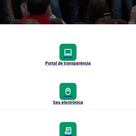
computer
Portal de transparència
mouse
Seu electrònica
receipt_long