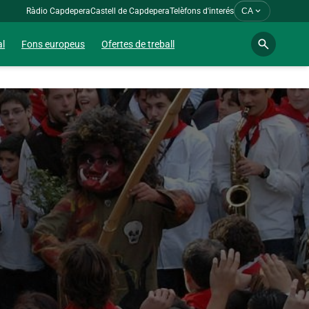
expand_more
Ràdio Capdepera
Castell de Capdepera
Telèfons d'interés
CA
search
al
Fons europeus
Ofertes de treball