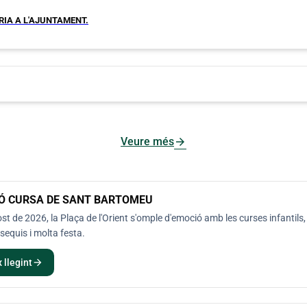
ÀRIA A L'AJUNTAMENT.
arrow_forward
Veure més
IÓ CURSA DE SANT BARTOMEU
ost de 2026, la Plaça de l'Orient s'omple d'emoció amb les curses infantils
sequis i molta festa.
arrow_forward
 llegint