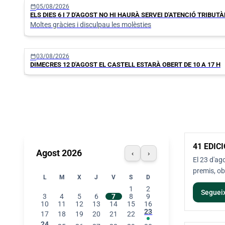
calendar_today
05/08/2026
ELS DIES 6 I 7 D'AGOST NO HI HAURÀ SERVEI D'ATENCIÓ TRIBUT
Moltes gràcies i disculpau les molèsties
calendar_today
03/08/2026
DIMECRES 12 D'AGOST EL CASTELL ESTARÀ OBERT DE 10 A 17 H
41 EDIC
23
Agost 2026
‹
›
AGO
El 23 d'ag
premis, ob
L
M
X
J
V
S
D
1
2
Segueix
3
4
5
6
7
8
9
10
11
12
13
14
15
16
23
17
18
19
20
21
22
24