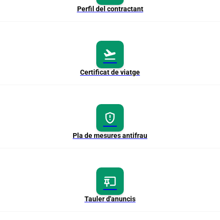
Perfil del contractant
flight_takeoff
Certificat de viatge
gpp_maybe
Pla de mesures antifrau
pinboard
Tauler d'anuncis