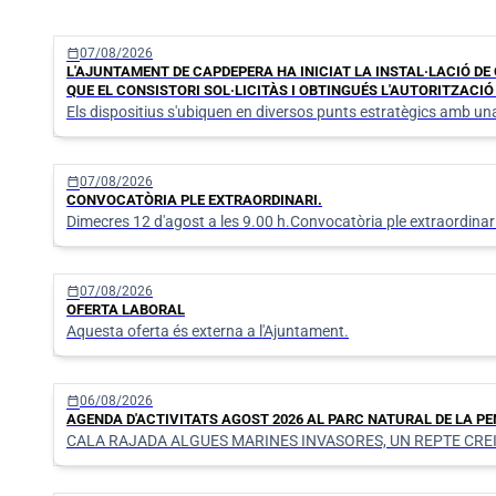
calendar_today
07/08/2026
L'AJUNTAMENT DE CAPDEPERA HA INICIAT LA INSTAL·LACIÓ D
QUE EL CONSISTORI SOL·LICITÀS I OBTINGUÉS L'AUTORITZACIÓ
Els dispositius s'ubiquen en diversos punts estratègics amb una 
calendar_today
07/08/2026
CONVOCATÒRIA PLE EXTRAORDINARI.
Dimecres 12 d'agost a les 9.00 h.Convocatòria ple extraordinar
calendar_today
07/08/2026
OFERTA LABORAL
Aquesta oferta és externa a l'Ajuntament.
calendar_today
06/08/2026
AGENDA D'ACTIVITATS AGOST 2026 AL PARC NATURAL DE LA PE
CALA RAJADA ALGUES MARINES INVASORES, UN REPTE CRE