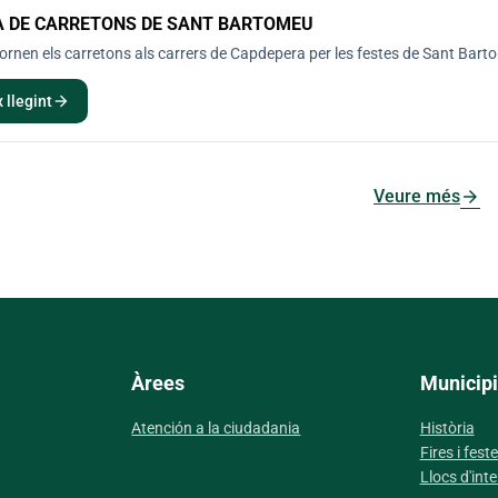
A DE CARRETONS DE SANT BARTOMEU
rnen els carretons als carrers de Capdepera per les festes de Sant Bart
arrow_forward
 llegint
arrow_forward
Veure més
Àrees
Municipi
Atención a la ciudadania
Història
Fires i fest
Llocs d'inte