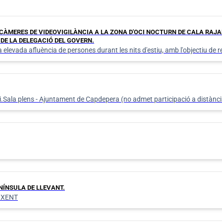
E CÀMERES DE VIDEOVIGILÀNCIA A LA ZONA D'OCI NOCTURN DE CALA RAJ
 DE LA DELEGACIÓ DEL GOVERN.
elevada afluència de persones durant les nits d'estiu, amb l'objectiu de re
i.Sala plens - Ajuntament de Capdepera (no admet participació a distànci
NÍNSULA DE LLEVANT.
IXENT