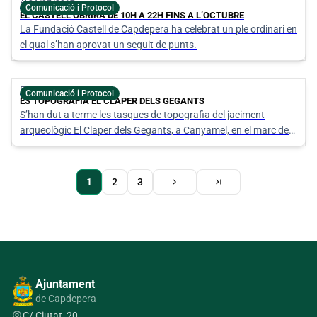
calendar_today
26/07/2017
Comunicació i Protocol
EL CASTELL OBRIRÀ DE 10H A 22H FINS A L’OCTUBRE
La Fundació Castell de Capdepera ha celebrat un ple ordinari en
el qual s’han aprovat un seguit de punts.
calendar_today
20/07/2017
Comunicació i Protocol
ES TOPOGRAFIA EL CLAPER DELS GEGANTS
S’han dut a terme les tasques de topografia del jaciment
arqueològic El Claper dels Gegants, a Canyamel, en el marc de
les actuacions previstes per enguany dins el Pla Integral del
poblat talaiòtic.
Pàgina
Pàgina
Última
1
Page
2
Page
3
chevron_right
last_page
actual
següent
pàgina
Paginació
Ajuntament
de Capdepera
C/ Ciutat, 20,