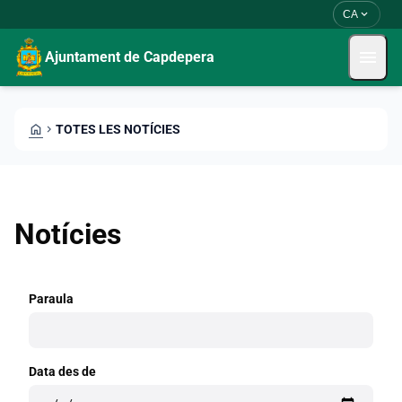
Vés al contingut
Saltar al contingut
expand_more
CA
menu
Ajuntament de Capdepera
HOME
CHEVRON_RIGHT
TOTES LES NOTÍCIES
Notícies
Paraula
Data des de