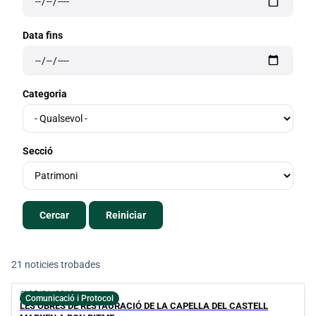
Data fins
Categoria
Secció
21 noticies trobades
Llistat de notícies
calendar_today
25/01/2019
Comunicació i Protocol
LES OBRES DE RESTAURACIÓ DE LA CAPELLA DEL CASTELL