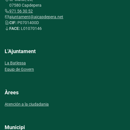
07580 Capdepera
971 56 30 52
ajuntament@ajcapdepera.net
CIF:
P0701400D
FACE:
L01070146
L'Ajuntament
La Batlessa
Equip de Govern
Àrees
Atención a la ciudadania
Municipi