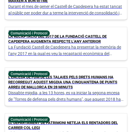
MARXEN A BON RITME
Durant el mes de gener el Castell de Capdepera ha estat tancat
al públic per poder dur a terme la intervenció de consolidació i
restauració de la Capella del Castell.
calendar_today
16/07/2018
Comunicació i Protocol
LA RECAPTACIÓ DEL 2017 DE LA FUNDACIÓ CASTELL DE
CAPDEPERA AUGMENTA RESPECTE L’ANY ANTERIOR
La Fundació Castell de Capdepera ha presentat la memòria de
l’any 2017 en la qual es veu la recaptació econòmica del
monument i la quantitat de persones de nacionalitats distintes
que el visiten.
calendar_today
15/01/2018
Comunicació i Protocol
L'ENCESA DE FUM DE LES TALAIES PELS DRETS HUMANS HA
RECORREGUT AQUEST MIGDIA UNA CINQUANTENA DE PUNTS
ARREU DE MALLORCA EN 28 MINUTS
Dissabte migdia, a les 13 hores, es va iniciar la segona encesa
de "Torres de defensa pels drets humans", que aquest 2018 ha
comptat amb la participació de 52 punts costaners i també
d'interior.
calendar_today
11/01/2018
Comunicació i Protocol
EL DEPARTAMENT DE PATRIMONI NETEJA ELS RENTADORS DEL
CARRER COL·LEGI