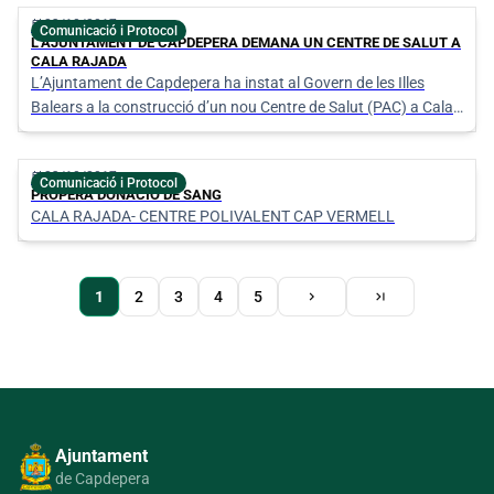
calendar_today
23/10/2017
Comunicació i Protocol
L’AJUNTAMENT DE CAPDEPERA DEMANA UN CENTRE DE SALUT A
CALA RAJADA
L’Ajuntament de Capdepera ha instat al Govern de les Illes
Balears a la construcció d’un nou Centre de Salut (PAC) a Cala
Rajada. Ho va fer al darrer ple ordinari celebrat el passat 5
d’octubre amb una moció aprovada per unanimitat.
calendar_today
23/10/2017
Comunicació i Protocol
PROPERA DONACIÓ DE SANG
CALA RAJADA- CENTRE POLIVALENT CAP VERMELL
Pàgina
Pàgina
Última
1
Page
2
Page
3
Page
4
Page
5
chevron_right
last_page
actual
següent
pàgina
Paginació
Ajuntament
de Capdepera