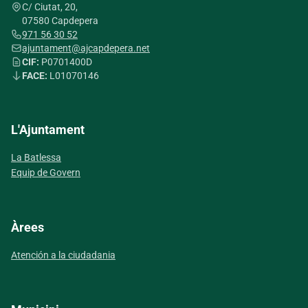
C/ Ciutat, 20,
07580 Capdepera
971 56 30 52
ajuntament@ajcapdepera.net
CIF:
P0701400D
FACE:
L01070146
L'Ajuntament
La Batlessa
Equip de Govern
Àrees
Atención a la ciudadania