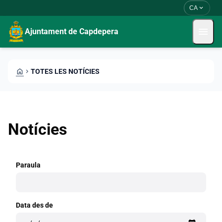
Vés al contingut
Saltar al contingut
expand_more
CA
menu
Ajuntament de Capdepera
HOME
CHEVRON_RIGHT
TOTES LES NOTÍCIES
Notícies
Paraula
Data des de