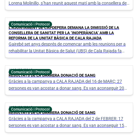
Lorena Molinillo, s’han reunit aquest matí amb la consellera de
Salut del Govern de les Illes Balears, Patricia Gómez, per tractar
la situació de l’obra de la Unitat Bàsica de Salut (UBS) Cala R
calendar_today
23/07/2018
Comunicació i Protocol
L’AJUNTAMENT DE CAPDEPERA DEMANA LA DIMISSIÓ DE LA
CONSELLERA DE SANITAT PER LA ‘INOPERÀNCIA’ AMB LA
REFORMA DE LA UNITAT BÀSICA DE CALA RAJADA
Gairebé set anys després de començar amb les reunions per a
rehabilitar la Unitat Bàsica de Salut (UBS) de Cala Rajada fa
tres setmanes va començar l’obra.
calendar_today
19/03/2018
Comunicació i Protocol
RESULTATS DE LA DARRERA DONACIÓ DE SANG
Gràcies a la campanya a CALA RAJADA del 16 de MARÇ: 27
persones es van acostar a donar sang. Es van aconseguir 20
donacions. 2 persones van donar sang per primera vegada.
Una donació, tres vides. Cada donació de sang ha assegurat
calendar_today
08/02/2018
tres transfusi
Comunicació i Protocol
RESULTATS DE LA DARRERA DONACIÓ DE SANG
Gràcies a la campanya a CALA RAJADA del 2 de FEBRER: 17
persones es van acostar a donar sang. Es van aconseguir 15
donacions.