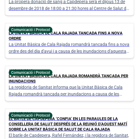
La propera donació de sang a Capdepera serà el dijous 13 de
desembre de 2018 de 18:00 a 21:30 hores al Centre de Salut de
Capdepera.
calendar_today
10/10/2018
Comunicació i Protocol
LA UNITAT BÀSICA DE CALA RAJADA TANCADA FINS A NOVA
ORDRE
La Unitat Bàsica de Cala Rajada romandrà tancada fins a nova
ordre des del dia d'avui i a causa de les inundacions d'aquesta
nit.
calendar_today
10/10/2018
Comunicació i Protocol
LA UNITAT BÀSICA DE CALA RAJADA ROMANDRÀ TANCADA PER
INUNDACIONS
La regidoria de Sanitat informa que la Unitat Bàsica de Cala
Rajada romandrà tancada per inundacions a causa de les
pluges d'aquesta nit.
calendar_today
25/07/2018
Comunicació i Protocol
EL BATLE DE CAPDEPERA ‘CONFIA’ EN LES PARAULES DE LA
CONSELLERA DE SALUT DESPRÉS DE LA REUNIÓ D’AQUEST MATÍ
SOBRE LA UNITAT BÀSICA DE SALUT DE CALA RAJADA
El batle de Capdepera, Rafel Fernández, i la regidora de Sanitat,